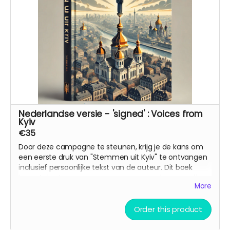
Nederlandse versie - 'signed' : Voices from
Kyiv
€35
Door deze campagne te steunen, krijg je de kans om
een eerste druk van "Stemmen uit Kyiv" te ontvangen
inclusief persoonlijke tekst van de auteur. Dit boek
brengt de stemmen en ervaringen van degenen die
More
tijdens deze oorlog in Kyiv leven in beeld. Het is bedoeld
als een brug tussen culturen en als een herinnering
aan de wereld van wat er in Oekraïne gebeurt
Order this product