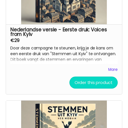
Nederlandse versie - Eerste druk: Voices
from Kyiv
€29
Door deze campagne te steunen, krijg je de kans om
een eerste druk van "Stemmen uit Kyiv" te ontvangen.
Dit boek vangt de stemmen en ervaringen van
degenen die tijdens deze oorlog in Kyiv leven. Het boek
More
is bedoeld als een brug tussen culturen en als een
herinnering aan de wereld van wat er in Oekraïne
gebeurt.
Order this product