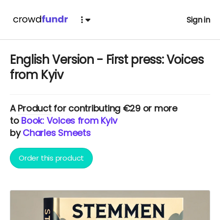
Sign in
English Version - First press: Voices
from Kyiv
A
Product
for contributing €29 or more
to
Book: Voices from Kyiv
by
Charles Smeets
Order this product