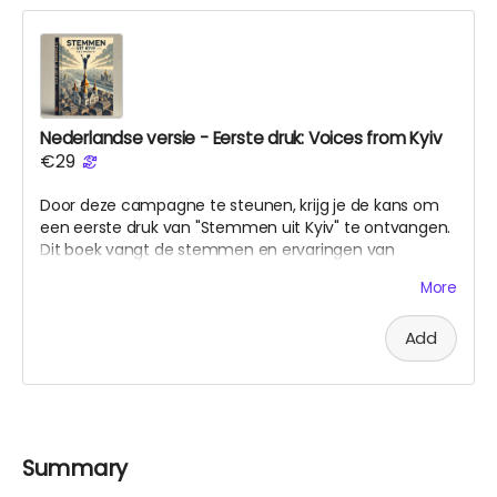
Nederlandse versie - Eerste druk: Voices from Kyiv
€29
Door deze campagne te steunen, krijg je de kans om
een eerste druk van "Stemmen uit Kyiv" te ontvangen.
Dit boek vangt de stemmen en ervaringen van
degenen die tijdens deze oorlog in Kyiv leven. Het boek
More
is bedoeld als een brug tussen culturen en als een
herinnering aan de wereld van wat er in Oekraïne
Add
gebeurt.
Summary