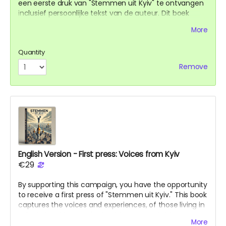
een eerste druk van "Stemmen uit Kyiv" te ontvangen
inclusief persoonlijke tekst van de auteur. Dit boek
brengt de stemmen en ervaringen van degenen die
More
tijdens deze oorlog in Kyiv leven in beeld. Het is bedoeld
als een brug tussen culturen en als een herinnering
Quantity
aan de wereld van wat er in Oekraïne gebeurt
Remove
English Version - First press: Voices from Kyiv
€29
By supporting this campaign, you have the opportunity
to receive a first press of "Stemmen uit Kyiv." This book
captures the voices and experiences, of those living in
Kyiv during this war. The book is ment as bridge
More
between cultures and a reminder to the world of what