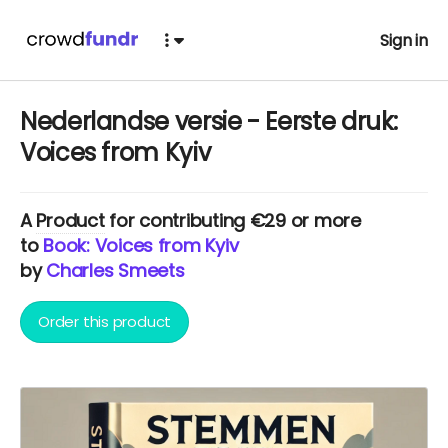
Sign in
Nederlandse versie - Eerste druk:
Voices from Kyiv
A
Product
for contributing €29 or more
to
Book: Voices from Kyiv
by
Charles Smeets
Order this product