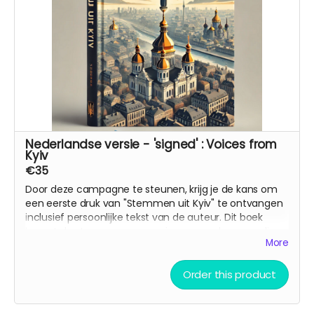
Nederlandse versie - 'signed' : Voices from
Kyiv
€35
Door deze campagne te steunen, krijg je de kans om
een eerste druk van "Stemmen uit Kyiv" te ontvangen
inclusief persoonlijke tekst van de auteur. Dit boek
brengt de stemmen en ervaringen van degenen die
More
tijdens deze oorlog in Kyiv leven in beeld. Het is bedoeld
als een brug tussen culturen en als een herinnering
aan de wereld van wat er in Oekraïne gebeurt
Order this product