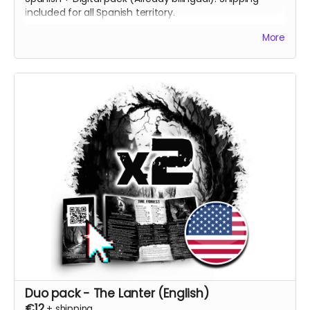
included for all Spanish territory.
[ES] 2 Copias impresas del juego, una en inglés y otra
More
en español + Pack Digital (en ambos idiomas). Envío
incluido a todo el territorio español.
Duo pack - The Lanter (English)
€12
+
shipping