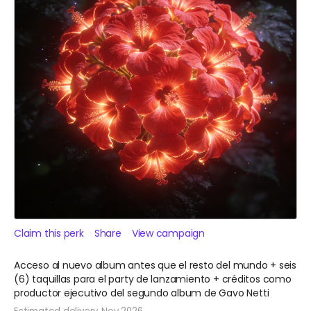
Claim this perk
Share
View campaign
Acceso al nuevo album antes que el resto del mundo + seis
(6) taquillas para el party de lanzamiento + créditos como
productor ejecutivo del segundo album de Gavo Netti