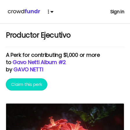
Sign in
Productor Ejecutivo
A
Perk
for contributing $1,000 or more
to
Gavo Netti Album #2
by
GAVO NETTI
Claim this perk