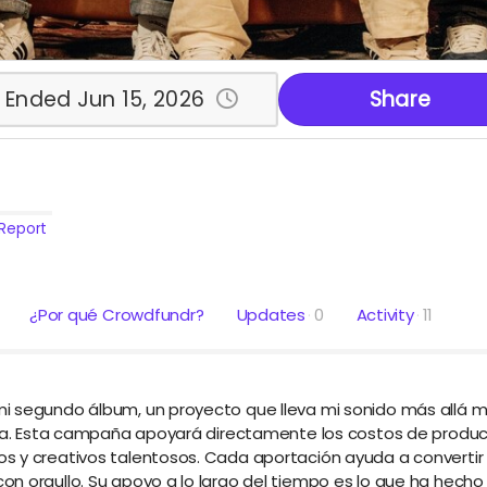
Ended Jun 15, 2026
Share
Report
¿Por qué Crowdfundr?
Updates
0
Activity
11
i segundo álbum, un proyecto que lleva mi sonido más allá mi
sica. Esta campaña apoyará directamente los costos de produc
s y creativos talentosos. Cada aportación ayuda a convertir
n orgullo. Su apoyo a lo largo del tiempo es lo que ha hecho