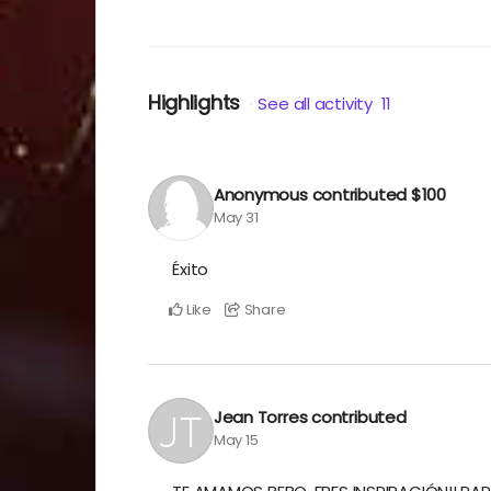
residentes de Puerto Rico)
Highlights
See all activity
11
Anonymous
contributed
$100
May 31
Éxito
Like
Share
Jean Torres
contributed
May 15