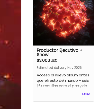
Productor Ejecutivo +
Show
$3,000
USD
Estimated delivery Nov 2026
Acceso al nuevo album antes
que el resto del mundo + seis
(6) taquillas para el party de
lanzamiento + créditos como
More
productor ejecutivo del
segundo album de Gavo Netti
+ show acústico privado (sólo