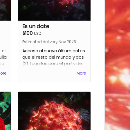
Es un date
$100
USD
Estimated delivery Nov 2026
 el
Acceso al nuevo álbum antes
illa
que el resto del mundo y dos
to
(2) taquillas para el party de
lanzamiento.
ore
More
en