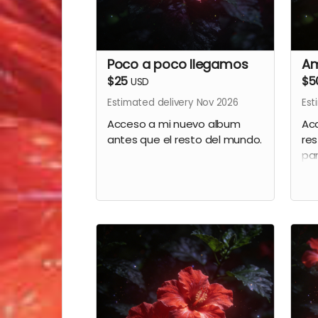
Poco a poco llegamos
A
$25
$5
USD
Estimated delivery Nov 2026
Est
Acceso a mi nuevo album
Acc
antes que el resto del mundo.
res
par
a 
20