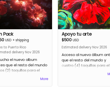
n Pack
Apoyo tu arte
50
$500
USD
+
shipping
USD
ps to Puerto Rico
Estimated delivery Nov 2026
imated delivery Nov 2026
Acceso al nuevo álbum an
cucha el nuevo album
que el resto del mundo y
es que el resto del mundo
cuatro (4) taquillas para el
os (2) taquillas para el
party de lanzamiento y un
M
rty de lanzamiento + Una
pintura tropical 30"x30" en
More
sa de café Gavo Netti +
acrílico hecha y firmada po
 (1) pintura 5"x7" en
Gavo Netti. (Sólo resident
arela original hecha y
de Puerto Rico)
mada por Gavo Netti