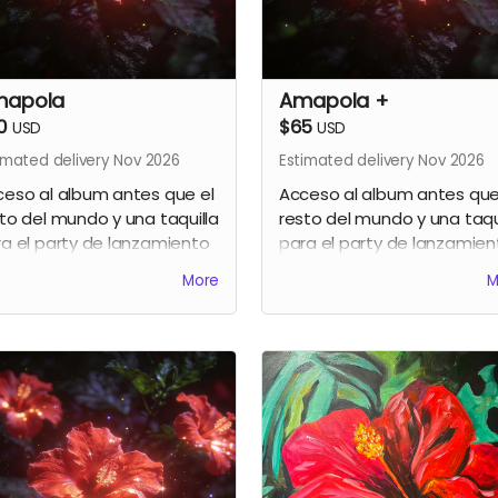
mapola
Amapola +
0
$65
USD
USD
imated delivery Nov 2026
Estimated delivery Nov 2026
eso al album antes que el
Acceso al album antes que
to del mundo y una taquilla
resto del mundo y una taqu
a el party de lanzamiento
para el party de lanzamien
celebrarse en noviembre
a celebrarse en noviembre
More
M
26
2026 + 15% de descuento 
la compra de una segunda
taquilla