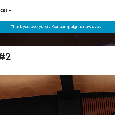
rces
Thank you everybody. Our campaign is now over.
 #2