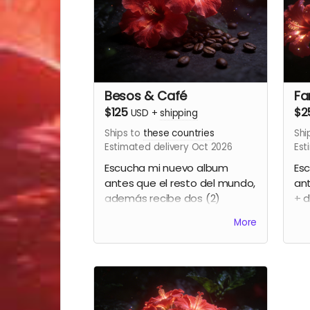
Besos & Café
Fa
$125
$2
USD
+
shipping
Ships to
these countries
Shi
Estimated delivery Oct 2026
Est
Escucha mi nuevo album
Es
antes que el resto del mundo,
ant
además recibe dos (2)
+ d
taquillas para el party de
pa
More
lanzamiento y una bolsa de
bol
café Gavo Netti
Una
acu
fir