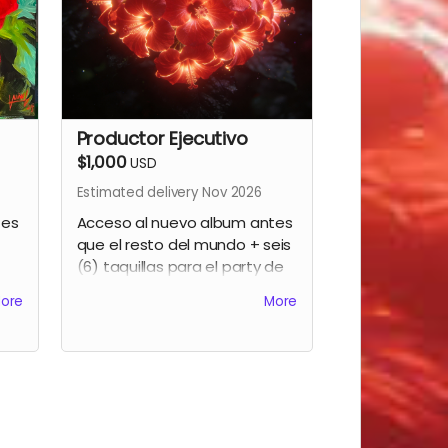
Productor Ejecutivo
$1,000
USD
Estimated delivery Nov 2026
tes
Acceso al nuevo album antes
que el resto del mundo + seis
(6) taquillas para el party de
a
lanzamiento + créditos como
ore
More
productor ejecutivo del
r
segundo album de Gavo Netti
es