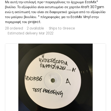
Με αυτή την επιλογή προ-παραγγέλνεις το έγχρωμο EcoMix*
βινύλιο. Το εξώφυλλο είναι εκτυπωμένο σε χαρτόνι Kraft 307gsm
ενώ η εκτύπωσή του είναι σε διαφορετικό χρώμα από το εξώφυλλο
του μαύρου βινυλίου. * πληροφορίες για το EcoMix Vinyl στην
περιγραφή του project.
28 ordered
2 available
Ships to Greece
Estimated delivery Mar 2022