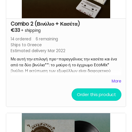
Combo 2 (Βινύλιο + Κασέτα)
€33
+
shipping
14
ordered
6
remaining
Ships to Greece
Estimated delivery Mar 2022
Με αυτή την επιλογή προ-παραγγέλνεις την κασέτα και ένα
από τα δύο βινύλια**: το μαύρο ή το έγχρωμο EcoMix*
βινύλιο. Η εκτύπωση των εξωφύλλων είναι διαφορετικού
χρώματος το καθένα και εκτυπωμένο σε Kraft 307gsm. *
More
πληροφορίες για το EcoMix Vinyl στην περιγραφή του
project. **επιλέγεις ένα από τα δύο βινύλια στο επόμενο
βήμα της προ-παραγγελίας.
Order this product