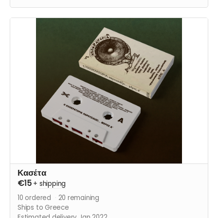
Κασέτα
€15
+
shipping
10
ordered
20
remaining
Ships to Greece
Estimated delivery Jan 2022