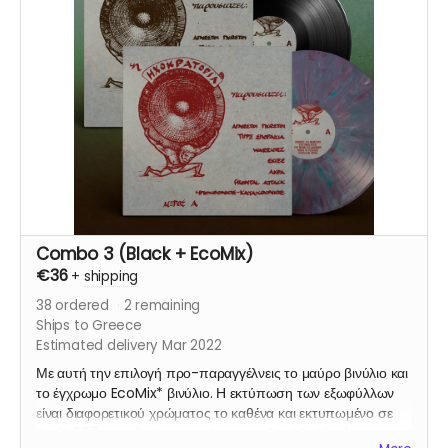
Combo 3 (Black + EcoMix)
€36
+
shipping
38
ordered
2
remaining
Ships to Greece
Estimated delivery Mar 2022
Με αυτή την επιλογή προ-παραγγέλνεις το μαύρο βινύλιο και
το έγχρωμο EcoMix* βινύλιο. Η εκτύπωση των εξωφύλλων
είναι διαφορετικού χρώματος το καθένα και εκτυπωμένο σε
Kraft 307gsm. * πληροφορίες για το EcoMix Vinyl στην