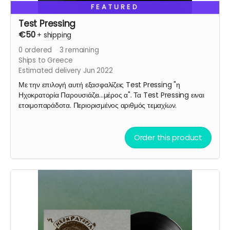
FEATURED
Test Pressing
€50
+
shipping
0
ordered
3
remaining
Ships to Greece
Estimated delivery Jun 2022
Με την επιλογή αυτή εξασφαλίζεις Test Pressing "η
Ηχοκρατορία Παρουσιάζει...μέρος α". Τα Test Pressing ειναι
ετοιμοπαράδοτα. Περιορισμένος αριθμός τεμαχίων.
Order this product