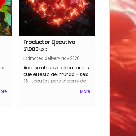
Productor Ejecutivo
$1,000
USD
Estimated delivery Nov 2026
tes
Acceso al nuevo album antes
que el resto del mundo + seis
(6) taquillas para el party de
a
lanzamiento + créditos como
ore
More
productor ejecutivo del
r
segundo album de Gavo Netti
es