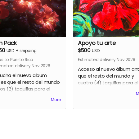
n Pack
Apoyo tu arte
50
$500
USD
+
shipping
USD
ps to Puerto Rico
Estimated delivery Nov 2026
imated delivery Nov 2026
Acceso al nuevo álbum an
cucha el nuevo album
que el resto del mundo y
es que el resto del mundo
cuatro (4) taquillas para el
os (2) taquillas para el
party de lanzamiento y un
M
rty de lanzamiento + Una
pintura tropical 30"x30" en
More
sa de café Gavo Netti +
acrílico hecha y firmada po
 (1) pintura 5"x7" en
Gavo Netti. (Sólo resident
arela original hecha y
de Puerto Rico)
mada por Gavo Netti