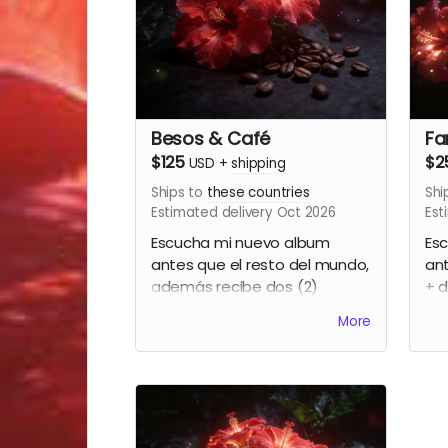
Besos & Café
Fa
$125
$2
USD
+
shipping
Ships to
these countries
Shi
Estimated delivery Oct 2026
Est
Escucha mi nuevo album
Es
antes que el resto del mundo,
ant
además recibe dos (2)
+ d
taquillas para el party de
pa
More
lanzamiento y una bolsa de
bol
café Gavo Netti
Una
acu
fir