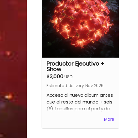
Productor Ejecutivo +
Show
$3,000
USD
Estimated delivery Nov 2026
Acceso al nuevo album antes
que el resto del mundo + seis
(6) taquillas para el party de
lanzamiento + créditos como
More
productor ejecutivo del
segundo album de Gavo Netti
+ show acústico privado (sólo