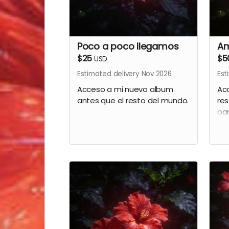
Poco a poco llegamos
A
$25
$5
USD
Estimated delivery Nov 2026
Est
Acceso a mi nuevo album
Acc
antes que el resto del mundo.
res
par
a 
20