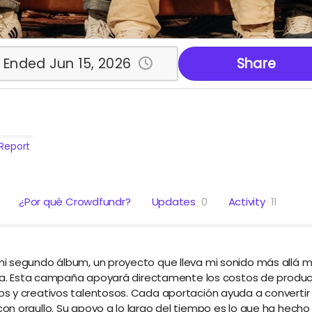
Ended Jun 15, 2026
Share
Report
¿Por qué Crowdfundr?
Updates
0
Activity
11
i segundo álbum, un proyecto que lleva mi sonido más allá mi
sica. Esta campaña apoyará directamente los costos de produc
s y creativos talentosos. Cada aportación ayuda a convertir
n orgullo. Su apoyo a lo largo del tiempo es lo que ha hecho