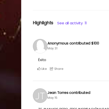
residentes de Puerto Rico)
Highlights
See all activity
11
Anonymous
contributed
$100
May 31
Éxito
Like
Share
Jean Torres
contributed
May 15