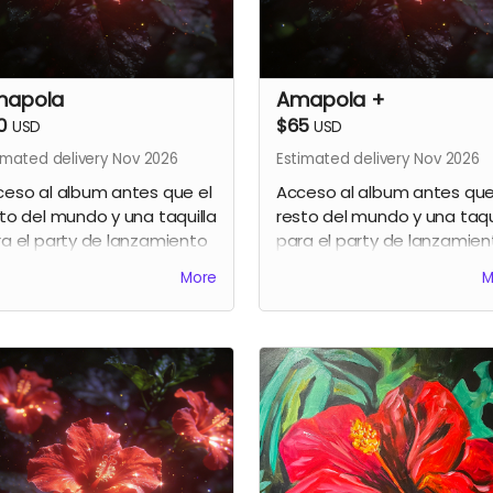
mapola
Amapola +
0
$65
USD
USD
imated delivery Nov 2026
Estimated delivery Nov 2026
eso al album antes que el
Acceso al album antes que
to del mundo y una taquilla
resto del mundo y una taqu
a el party de lanzamiento
para el party de lanzamien
celebrarse en noviembre
a celebrarse en noviembre
More
M
26
2026 + 15% de descuento 
la compra de una segunda
taquilla