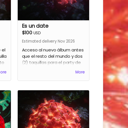
Es un date
$100
USD
Estimated delivery Nov 2026
 el
Acceso al nuevo álbum antes
illa
que el resto del mundo y dos
to
(2) taquillas para el party de
lanzamiento.
ore
More
en