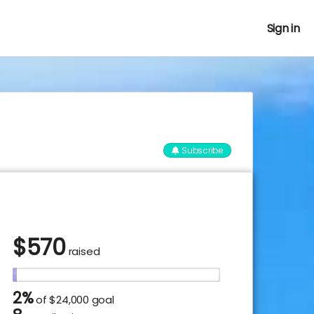
Sign in
Subscribe
$
570
raised
2%
of
$24,000 goal