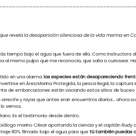
---------------------------------------------------------
ue revela la desaparición silenciosa de la vida marina en Co
s tiempo bajo el agua que fuera de ella. Como instructora d
a al mismo pulpo que me reconocía, que salía a curiosear. Ha
tido en una alarma:
las especies están desapareciendo frent
ertirse en Área Marina Protegida, la pesca ilegal, la captura i
tante de embarcaciones están vaciando estos sitios de buce
 arrecife y rayas que antes eran encuentros diarios… ahora son
 lo vemos.
ano. Es el testimonio desde dentro.
 biólogo marino César aportando la ciencia y el capitán Rudy c
traje 80% filmado bajo el agua para que
tú también puedas c