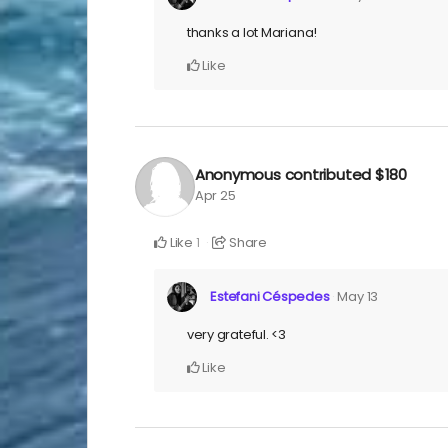
thanks a lot Mariana!
Like
Anonymous
contributed
$180
Apr 25
Like
Share
1
Estefani Céspedes
May 13
very grateful. <3
Like