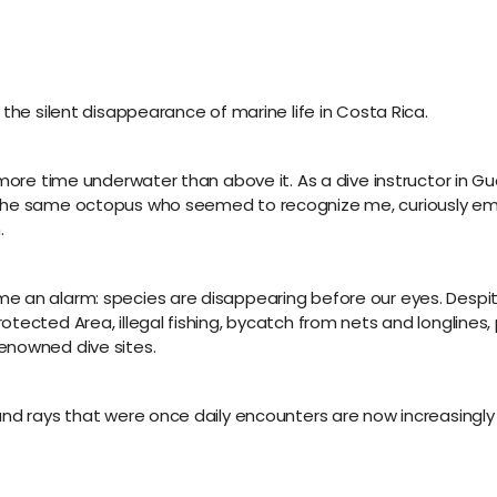
 the silent disappearance of marine life in Costa Rica.
 more time underwater than above it. As a dive instructor in G
the same octopus who seemed to recognize me, curiously emergi
.
 an alarm: species are disappearing before our eyes. Despite
tected Area, illegal fishing, bycatch from nets and longlines
enowned dive sites.
and rays that were once daily encounters are now increasingl