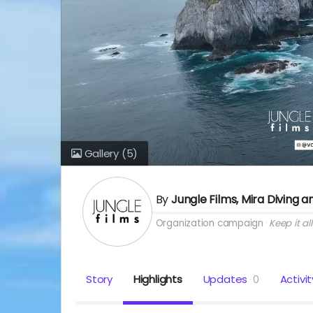
Gallery
(5)
By
Jungle Films, Mira Diving 
Organization campaign
Keep it all
Story
Highlights
Updates
0
Activit