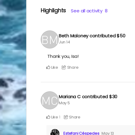
Highlights
See all activity
8
Beth Maloney
contributed
$50
Jun 14
Thank you, Isa!
Like
Share
Mariana C
contributed
$30
May 5
Like
Share
1
Estefani Céspedes
May 13