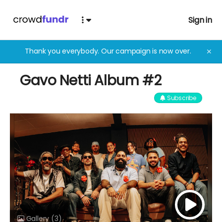
Sign in
Thank you everybody. Our campaign is now over.
✕
Gavo Netti Album #2
Subscribe
Gallery
(3)