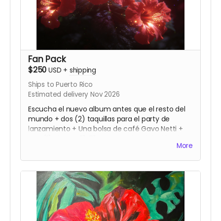
Fan Pack
$250
USD
+
shipping
Ships to Puerto Rico
Estimated delivery Nov 2026
Escucha el nuevo album antes que el resto del
mundo + dos (2) taquillas para el party de
lanzamiento + Una bolsa de café Gavo Netti +
Una (1) pintura 5"x7" en acuarela original hecha y
More
firmada por Gavo Netti