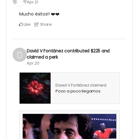
Apr 21
Mucho éxitos!! ❤️❤️
Like
Share
David V Fontánez
contributed
$225
and
claimed a perk
Apr 20
David V Fontánez claimed
Poco a poco llegamos
.