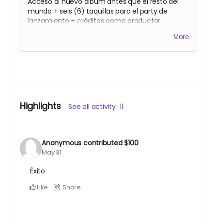
Acceso al nuevo album antes que el resto del
mundo + seis (6) taquillas para el party de
lanzamiento + créditos como productor
ejecutivo del segundo album de Gavo Netti +
More
show acústico privado (sólo residentes de
Puerto Rico)
Highlights
See all activity
11
Anonymous
contributed
$100
May 31
Éxito
Like
Share