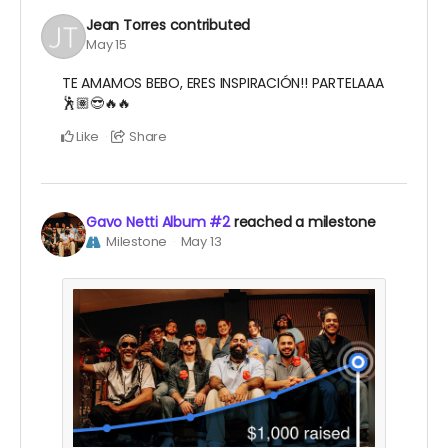
Jean Torres
contributed
May 15
TE AMAMOS BEBO, ERES INSPIRACIÓN!! PARTELAAA
🕺🏽😎🔥🔥
Like
Share
Gavo Netti Album #2
reached a milestone
Milestone
May 13