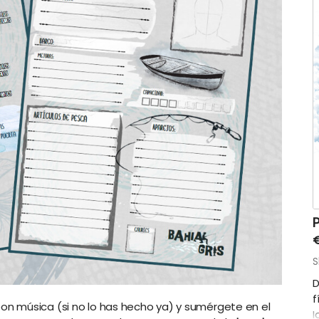
S
D
f
n música (si no lo has hecho ya) y sumérgete en el
I