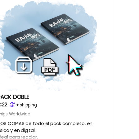
PACK DOBLE
€22
+
shipping
hips Worldwide
OS COPIAS de todo el pack completo, en
ísico y en digital.
deal para regalar.