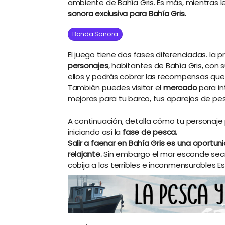
ambiente de Bahía Gris. Es más, mientras 
sonora exclusiva para Bahía Gris.
Banda Sonora
El juego tiene dos fases diferenciadas. la p
personajes
, habitantes de Bahía Gris, con 
ellos y podrás cobrar las recompensas que
También puedes visitar el
mercado
para in
mejoras para tu barco, tus aparejos de pesc
A continuación, detalla cómo tu personaj
iniciando así la
fase de pesca.
Salir a faenar en Bahía Gris es una oportuni
relajante.
Sin embargo el mar esconde secr
cobija a los terribles e inconmensurables 