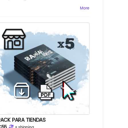
ncluye todas las metas alcanzadas.
More
Los gastos de envío fuera del territorio
spañol se calcularán al terminar la
campaña)
PACK PARA TIENDAS
€55
+
shipping