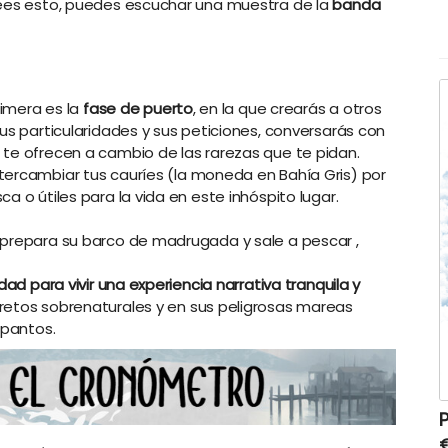
lees esto, puedes escuchar una muestra de la
banda
I
(
e
rimera es la
fase de puerto
, en la que crearás a otros
sus particularidades y sus peticiones, conversarás con
 te ofrecen a cambio de las rarezas que te pidan.
tercambiar tus cauríes (la moneda en Bahía Gris) por
a o útiles para la vida en este inhóspito lugar.
e prepara su barco de madrugada y sale a pescar
,
dad para vivir una experiencia narrativa tranquila y
etos sobrenaturales y en sus peligrosas mareas
Espantos.