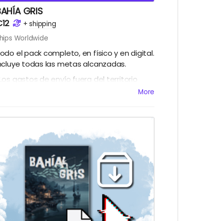
BAHÍA GRIS
€12
+
shipping
hips Worldwide
odo el pack completo, en físico y en digital.
ncluye todas las metas alcanzadas.
Los gastos de envío fuera del territorio
spañol se calcularán al terminar la
More
campaña)