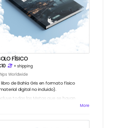
SOLO FÍSICO
€10
+
shipping
hips Worldwide
l libro de Bahía Gris en formato físico
material digital no incluido).
ncluye todas las Metas que se hayan
esbloqueado para material en físico.
More
Los gastos de envío fuera del territorio
spañol se calcularán al terminar la
campaña)