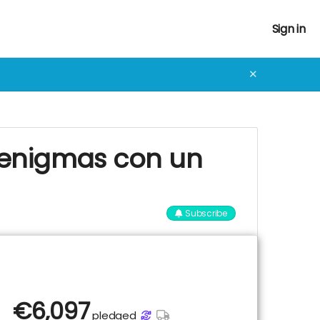
Sign in
✕
y enigmas con un
Subscribe
€
6,097
pledged