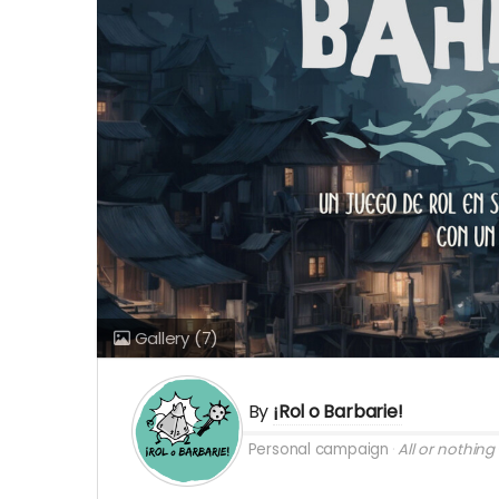
Gallery
(7)
By
¡Rol o Barbarie!
Personal campaign
All or nothing