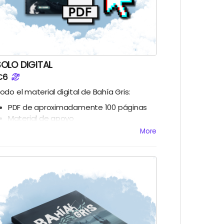
SOLO DIGITAL
€6
odo el material digital de Bahía Gris:
PDF de aproximadamente 100 páginas
Material de apoyo
Banda sonora
More
Hojas de referencia y de personaje para
imprimir
Todas las metas desbloqueadas en
digital