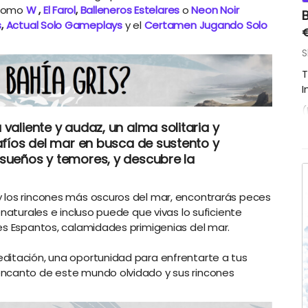
 como
W
,
El Farol
,
Balleneros Estelares
o
Neon Noir
s
,
Actual Solo Gameplays
y el
Certamen Jugando Solo
S
T
I
(
e
valiente y audaz, un alma solitaria y
safíos del mar en busca de sustento y
 sueños y temores, y descubre la
 los rincones más oscuros del mar, encontrarás peces
enaturales e incluso puede que vivas lo suficiente
es Espantos, calamidades primigenias del mar.
ditación, una oportunidad para enfrentarte a tus
encanto de este mundo olvidado y sus rincones