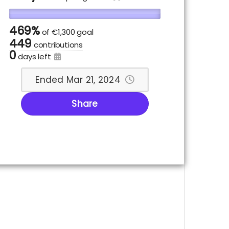
469%
of
€1,300 goal
449
contributions
0
days left
Ended Mar 21, 2024
Share