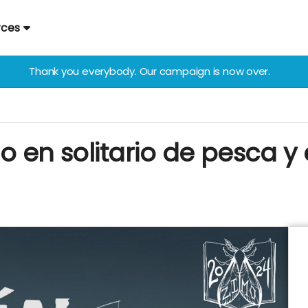
rces
Thank you everybody. Our campaign is now over.
go en solitario de pesca 