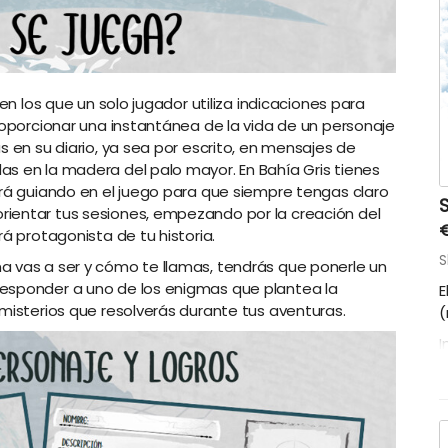
 en los que un solo jugador utiliza indicaciones para
proporcionar una instantánea de la vida de un personaje
s en su diario, ya sea por escrito, en mensajes de
s en la madera del palo mayor. En Bahía Gris tienes
irá guiando en el juego para que siempre tengas claro
ientar tus sesiones, empezando por la creación del
rá protagonista de tu historia.
S
a vas a ser y cómo te llamas, tendrás que ponerle un
responder a uno de los enigmas que plantea la
E
 misterios que resolverás durante tus aventuras.
(
I
d
(
e