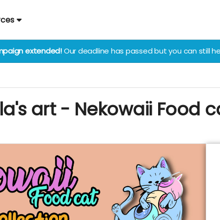
rces
paign extended!
Our deadline has passed but you can still he
la's art - Nekowaii Food c