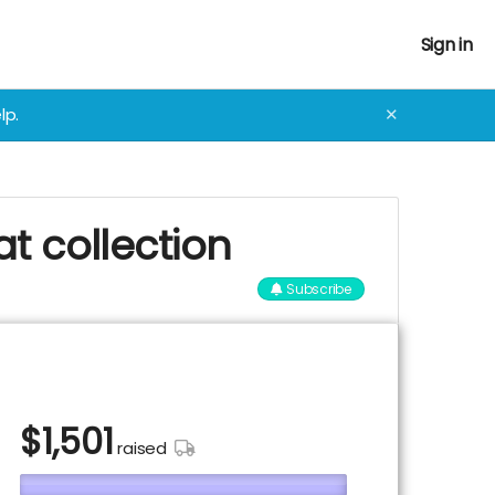
Sign in
lp.
✕
at collection
Subscribe
$
1,501
raised