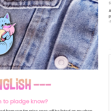
S
A
p
d
$
s
c
a
d
(
a
é
k
T
k
 to pladge know?
ed from regular price once will be listed on my shop.