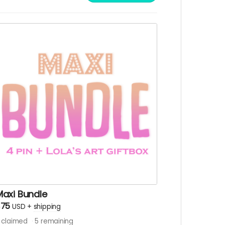
bout the bundles in the campaign
escription! //Mindegyik bundle akciós!
Eredeti ár:$58) A bundle 3 pin-t és egy
jándékcsomagot tartalmaz $58-65
rtékben a pinekkel együtt. Pin mintákat
érdőívben választhatsz a kampány végén.
öbb információ a csomagról a kampány
eírásban!
Maxi Bundle
$75
USD
+
shipping
claimed
5
remaining