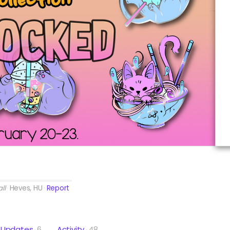
ll
Heves, HU
Report
Updates
6
Activity
48