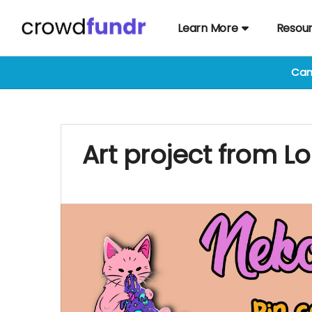
Learn More
Resou
Cam
Art project from Lo