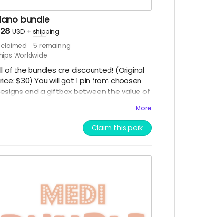
Nano bundle
$28
USD
+
shipping
claimed
5
remaining
hips Worldwide
ll of the bundles are discounted! (Original
rice: $30) You will got 1 pin from choosen
esigns and a giftbox between the value of
30-35 including the pin. Surveys will be sent
More
ut when the campaign ends to choose
our pin design. More information about the
Claim this perk
undle in the campaign description!
/Mindegyik bundle akciós! (Eredeti ár:$30) A
undle 1 pin-t és egy ajándékcsomagot
artalmaz $30-35 értékben a pinnel együtt.
in mintákat kérdőívben választhatsz a
ampány végén. Több információ a csomag
artalmáról kampány leírásban!