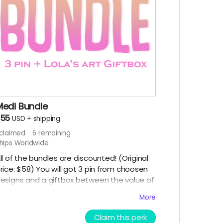
Medi Bundle
$55
USD
+
shipping
claimed
6
remaining
hips Worldwide
ll of the bundles are discounted! (Original
rice: $58) You will got 3 pin from choosen
esigns and a giftbox between the value of
58-65 including the pins. Surveys will be
More
ent out when the campaign ends to
hoose your pin designs. More information
Claim this perk