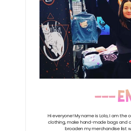
Hi everyone! My name is Lola, I am the 
clothing, make hand-made bags and othe
broaden my merchandise list wi