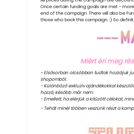
Once certain funding goals are met - more o
end of the campaign. There will also be Fun
those who back this campaign. :) So definite
Miért éri meg r
- Elsősorban olcsóbban tudtok hozzájuk ju
shopomból.
- Különböző exkluzív ajándékokkal készülö
hozzá, később már nem.
- Emellett, ha elérjük a kitűzött célokat, m
- Tehát minél többen veszünk részt a kamp