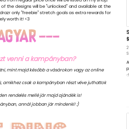
f the designs will be "unlocked" and available at the
drazr only "freebie" stretch goals as extra rewards for
ly worth it! <3
$
2
S
észt venni a kampányban?
A
p
tni, mint majd később a vásárokon vagy az online
d
$
k, amikhez csak a kampányban részt véve juthattok
s
c
inden rendelés mellé jár majd ajándék is!
i
ányban, annál jobban jár mindenki! :)
c
a
e
é