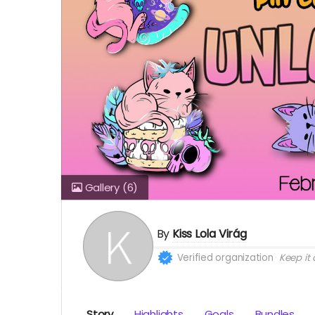
Gallery
(6)
By
Kiss Lola Virág
Verified organization
Keep it a
Story
Highlights
Goals
Bundles