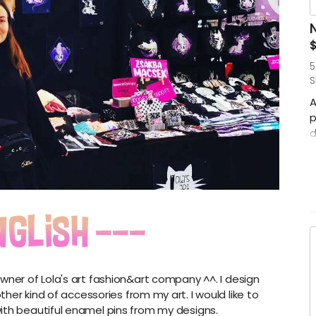
5
S
A
p
d
$
o
y
b
/
b
t
P
k
owner of Lola's art fashion&art company ^^. I design
t
r kind of accessories from my art. I would like to
th beautiful enamel pins from my designs.