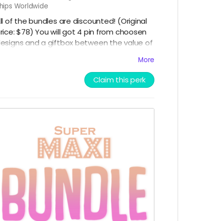
hips Worldwide
ll of the bundles are discounted! (Original
rice: $78) You will got 4 pin from choosen
esigns and a giftbox between the value of
78-85 including the pins. Surveys will be
More
ent out when the campaign ends to
hoose your pin designs. More information
Claim this perk
bout the bulde in the campaign
escription! //Mindegyik bundle akciós!
Eredeti ár:$78) A bundle 4 pin-t és egy
jándékcsomagot tartalmaz $78-85
rtékben a pinekkel együtt. Pin mintákat
érdőívben választhatsz a kampány végén.
öbb információ a csomag tartalmáról a
ampány leírásban!