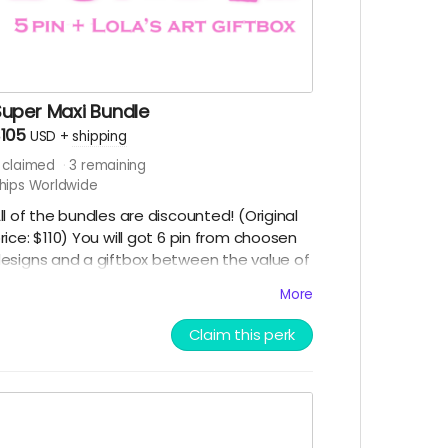
Super Maxi Bundle
105
USD
+
shipping
claimed
3
remaining
hips Worldwide
ll of the bundles are discounted! (Original
rice: $110) You will got 6 pin from choosen
esigns and a giftbox between the value of
 110-120 including the pins. Surveys will be
More
ent out when the campaign ends to
hoose your pin designs. More
Claim this perk
nformationabout the bunlde in the
ampaign description! //Mindegyik bundle
kciós! (Eredeti ár: $110) A bundle 6 pin-t és
gy ajándékcsomagot tartalmaz $110-120
rtékben a pinekkel együtt. Pin mintákat