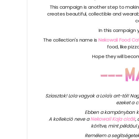
This campaign is another step to makin
creates beautiful, collectible and wearab
c
In this campaign 
The collection's name is
Nekowaii Food Ca
food, like piz
Hope they will beco
Sziasztok! Lola vagyok a Lola's art-tól! 
ezeket a 
Ebben a kampányban kül
A kollekció neve a
Nekowaii Kaja cicák
,
körítve, mint például
Remélem a segítségetekk