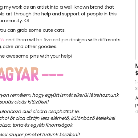
g my work as an artist into a well-known brand that
le art through the help and support of people in this
ommunity. <3
you can grab some cute cats.
ts
, and there will be five cat pin designs with differents
za, cake and other goodies.
me awesome pins with your help!
1
S
Nagyon remélem, hogy együtt ismét sikerül létrehoznunk
A
csodás cicás
kitűzőket!
p
önböző cuki cicára csaphattok le.
d
 ahol öt cica dizájn lesz elérhető, különböző ételekkel
$
 pizza, torta és egyéb finomságok.
s
c
el szuper pineket tudunk készíteni!