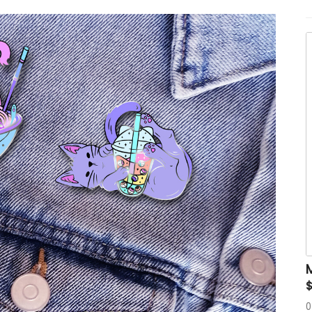
a
d
(
a
é
k
T
l
0