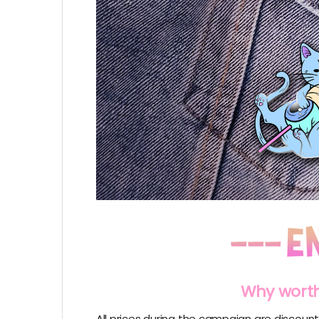
Why worth
All prices during the campaign are discount