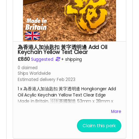
為香港人加油匙扣 黃字透明邊 Add Oil
Keychain Yellow Text Clear
£8.60
Suggested
+
shipping
0
claimed
Ships Worldwide
Estimated delivery Feb 2023
1 x 為香港人加油匙扣 黃字透明邊 Hongkonger Add
Oil Acylic Keychain Yellow Text Clear Edge
Made in Britain. 🇬🇧
英國
製造 53mm x 28mm x
3mm for 香港加油 charm
More
Claim this perk