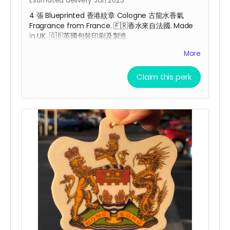
Estimated delivery Jan 2023
4 張 Blueprinted 香港紋章 Cologne 古龍水香氣
Fragrance from France.
🇫🇷
香水來自法國. Made
in UK. 🇬🇧
英國包裝印刷及
製造.
整個掛牌在英國印刷及包裝，香水原產地來自法國，掛
More
繩原產地來自杜拜，卡紙原產地來自瑞典，為配合全球
反獨裁，反中共的經濟大脫勾行動，本產品符合民主生
Claim this perk
產供應鏈。
Car Air Freshener size : 80.0mm x 77.5mm