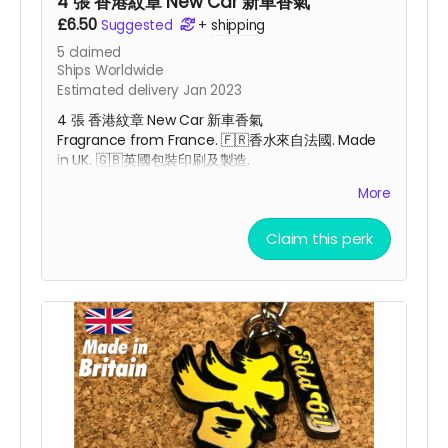
4 張 香港紋章 New Car 新車香氣
£6.50
Suggested
+
shipping
5
claimed
Ships Worldwide
Estimated delivery Jan 2023
4 張 香港紋章 New Car 新車香氣
Fragrance from France.
🇫🇷
香水來自法國. Made
in UK. 🇬🇧
英國包裝印刷及
製造.
整個掛牌在英國印刷及包裝，香水原產地來自法國，掛
More
繩原產地來自杜拜，卡紙原產地來自瑞典，為配合全球
反獨裁，反中共的經濟大脫勾行動，本產品符合民主生
Claim this perk
產供應鏈。
Car Air Freshener size : 80.0mm x 77.5mm