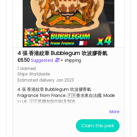
4 張 香港紋章 Bubblegum 吹波膠香氣
£6.50
Suggested
+
shipping
1
claimed
Ships Worldwide
Estimated delivery Jan 2023
4 張 香港紋章 Bubblegum 吹波膠香氣
Fragrance from France.
🇫🇷
香水來自法國. Made
in UK. 🇬🇧
英國包裝印刷及
製造.
整個掛牌在英國印刷及包裝，香水原產地來自法國，掛
More
繩原產地來自杜拜，卡紙原產地來自瑞典，為配合全球
反獨裁，反中共的經濟大脫勾行動，本產品符合民主生
Claim this perk
產供應鏈。
Car Air Freshener size : 80.0mm x 77.5mm