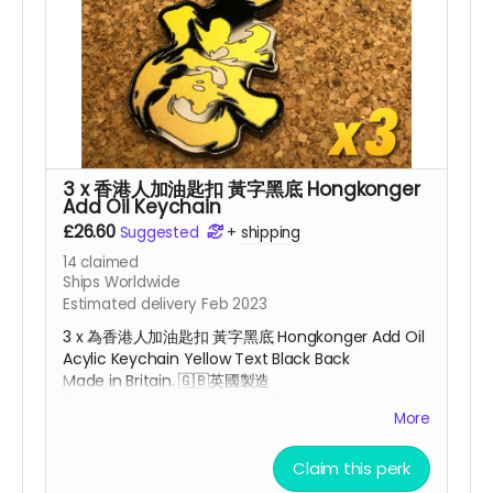
3 x 香港人加油匙扣 黃字黑底 Hongkonger
Add Oil Keychain
£26.60
Suggested
+
shipping
14
claimed
Ships Worldwide
Estimated delivery Feb 2023
3 x 為香港人加油匙扣 黃字黑底 Hongkonger Add Oil
Acylic Keychain Yellow Text Black Back
Made in Britain. 🇬🇧
英國
製造
53mm x 28mm x 3mm for 香港加油 charm |
More
26mm x 7mm for Add Oil charm
Claim this perk