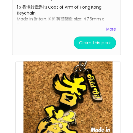
1 x 香港紋章匙扣 Coat of Arm of Hong Kong
Keychain
Made in Britain. 🇬🇧
英國
製造 size: 47.5mm x
50mm x 3mm
More
Claim this perk