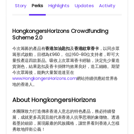
Story
Perks
Highlights
Updates
Activity
HongkongersHorizons Crowdfunding
Scheme 2.0
今次籌募的產品有
香港加油匙扣
及
香港紋章香卡
，以同步眾
籌形式啟動，目標為
£960
，
估計60-80位支持者，
即可大
量投產這四款新品
。吸收上次眾籌香卡經驗，決定先少量造
貨測色，結果匙扣及香卡掛牌均效果良好，造工細緻。期望
今次眾籌後，能夠大量製造達至在
www.HongkongersHorizons.com
網站持續供應給世界各
地的香港人。
About HongkongersHorizons
本團隊致力打造傳承香港人意志的特色產品，務必持續發
展，成就更多高質且能代表香港人抗爭思潮的象徵物。透過
着墨於細節，展現嚴肅的民族國格，讓世界看到香港人怎樣
勇敢地捍衛公義！