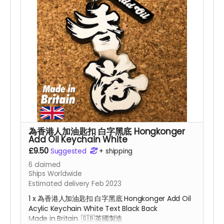
為香港人加油匙扣 白字黑底 Hongkonger
Add Oil Keychain White
£9.50
Suggested
+
shipping
6
claimed
Ships Worldwide
Estimated delivery Feb 2023
1 x 為香港人加油匙扣 白字黑底 Hongkonger Add Oil
Acylic Keychain White Text Black Back
Made in Britain. 🇬🇧
英國
製造