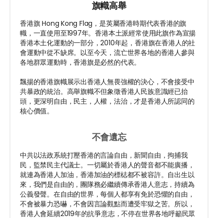
旗幟高舉
香港旗 Hong Kong Flag，是英屬香港時期代表香港的旗
幟，一直使用至1997年。香港本土派經常使用此旗作為宣揚
香港本土化運動的一部分，2010年起，香港旗在香港人的社
會運動中從不缺席。以至今天，流亡世界各地的香港人參與
各地群眾運動時，香港旗是必然的代表。
飄揚的香港旗幟展示出香港人無畏強權的決心，不會接受中
共暴政的統治。高舉旗幟不但象徵香港人民族意識經已抬
頭，更深明自由，民主，人權，法治，才是香港人所認同的
核心價值。
不會遺忘
中共以法政系統打壓香港的言論自由，新聞自由，拘捕我
民，監禁民主代議士。一切屬於香港人的聲音都不能廣播，
就連為香港人加油，香港加油的標梽都不被容許。自出生以
來，我們是自由的，團隊務必繼續傳承香港人意志，持續為
公義發聲。在自由的世界，每個人都享有免於恐懼的自由，
不會被暴力恐嚇，不會因言論觀點而遭受牢獄之苦。所以，
香港人會延續2019年的抗爭意志，不停在世界各地呼籲民眾