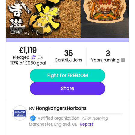
Gallery
(16)
£
1,119
35
3
pledged
years running
contributions
117%
of
£960 goal
Fight for FREEDOM
Share
By
HongkongersHorizons
Verified organization
All or nothing
Manchester, England, GB
Report