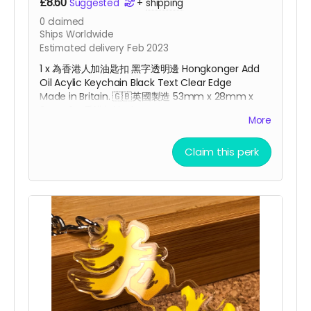
£8.60
Suggested
+
shipping
0
claimed
Ships Worldwide
Estimated delivery Feb 2023
1 x 為香港人加油匙扣 黑字透明邊 Hongkonger Add
Oil Acylic Keychain Black Text Clear Edge
Made in Britain. 🇬🇧
英國
製造 53mm x 28mm x
3mm for 香港加油 charm
More
Claim this perk