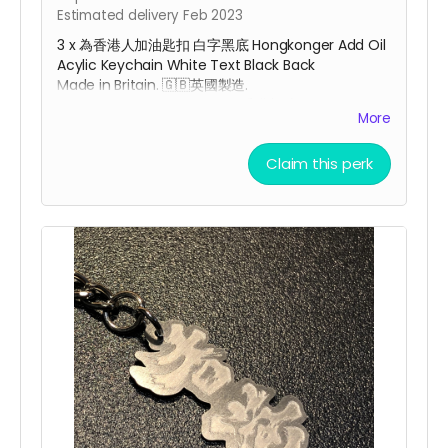
Estimated delivery Feb 2023
3 x 為香港人加油匙扣 白字黑底 Hongkonger Add Oil
Acylic Keychain White Text Black Back
Made in Britain. 🇬🇧
英國
製造.
53mm x 28mm x 3mm for 香港加油 charm |
More
26mm x 7mm for Add Oil charm
Claim this perk