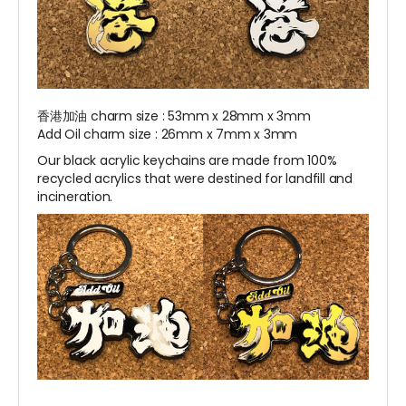
香港加油 charm size : 53mm x 28mm x 3mm
Add Oil charm size : 26mm x 7mm x 3mm
Our black acrylic keychains are made from 100%
recycled acrylics that were destined for landfill and
incineration.