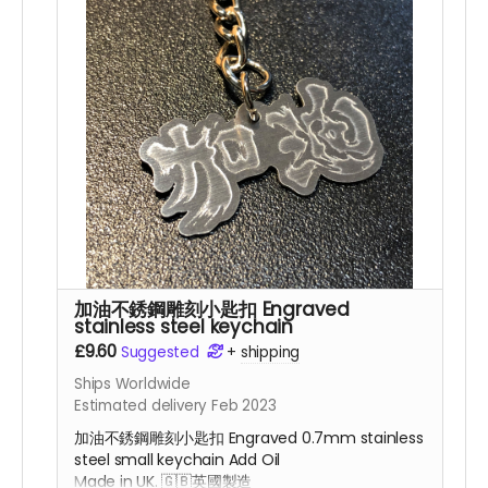
加油不銹鋼雕刻小匙扣 Engraved
stainless steel keychain
£9.60
Suggested
+
shipping
Ships Worldwide
Estimated delivery Feb 2023
加油不銹鋼雕刻小匙扣 Engraved 0.7mm stainless
steel small keychain Add Oil
Made in UK. 🇬🇧
英國
製造