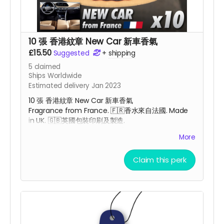
10 張 香港紋章 New Car 新車香氣
£15.50
Suggested
+
shipping
5
claimed
Ships Worldwide
Estimated delivery Jan 2023
10 張 香港紋章 New Car 新車香氣
Fragrance from France.
🇫🇷
香水來自法國. Made
in UK. 🇬🇧
英國包裝印刷及
製造.
整個掛牌在英國印刷及包裝，香水原產地來自法國，掛
More
繩原產地來自杜拜，卡紙原產地來自瑞典，為配合全球
反獨裁，反中共的經濟大脫勾行動，本產品符合民主生
Claim this perk
產供應鏈。
Car Air Freshener size : 80.0mm x 77.5mm