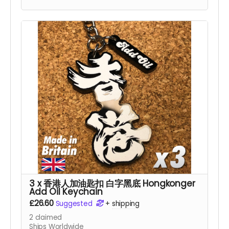
3 x 香港人加油匙扣 白字黑底 Hongkonger
Add Oil Keychain
£26.60
Suggested
+
shipping
2
claimed
Ships Worldwide