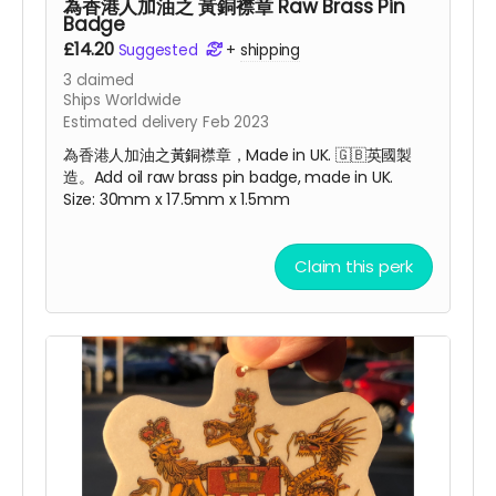
為香港人加油之 黃銅襟章 Raw Brass Pin
Badge
£14.20
Suggested
+
shipping
3
claimed
Ships Worldwide
Estimated delivery Feb 2023
為香港人加油之
黃銅
襟章，Made in UK. 🇬🇧
英國
製
造。Add oil raw brass pin badge, made in UK.
Size: 30mm x 17.5mm x 1.5mm
Claim this perk