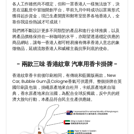
各人工作雖然尚不穩定，但和一眾香港人一樣無法放下，決
意在這亂世中冒險開創平台，早前九月中時成功以眾籌形式
獲得起步資金，現已生產開賣和郵寄至世界各地香港人，全
靠你我這份熱誠才可成就！
我們將不斷設計更多不同類型的產品和進行全球推廣，以及
將產品價格保持在一杯咖啡的水平，亦期望透過穩定供應的
商品網站，讓每一香港人都可輕易擁有傳承香港人意志的象
徵物品，延續流散香港人和威權主義抗爭到底的使命。
- 兩款三味 香港紋章 汽車用香卡掛牌 -
香港紋章香卡前後印刷相同，有傳統和藍圖版兩款，New
Car, Bubble Gum及Cologne香氣可供選擇。整個掛牌在英
國印刷及包裝，掛繩原產地來自杜拜，卡紙原產地來自瑞
典，香水原產地來自法國，為配合全球反獨裁，反中共的經
濟大脫勾行動，本產品符合民主生產供應鏈。