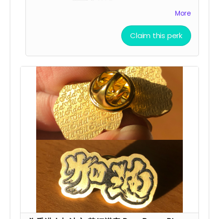
38mm x 21mm for 加油 charm
More
Claim this perk