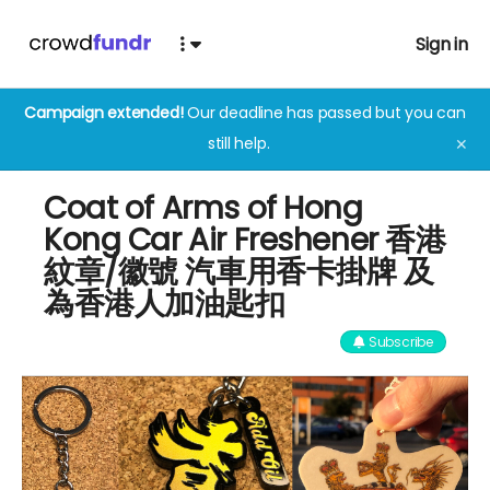
Sign in
Campaign extended!
Our deadline has passed but you can
still help.
✕
Coat of Arms of Hong
Kong Car Air Freshener 香港
紋章/徽號 汽車用香卡掛牌 及
為香港人加油匙扣
Subscribe