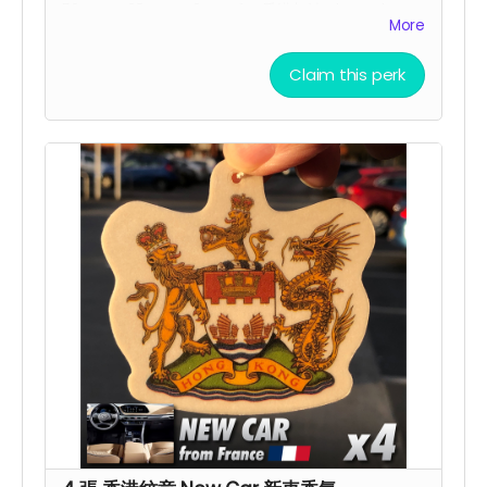
53mm x 28mm x 3mm for 香港加油 charm |
More
26mm x 7mm for Add Oil charm
Claim this perk