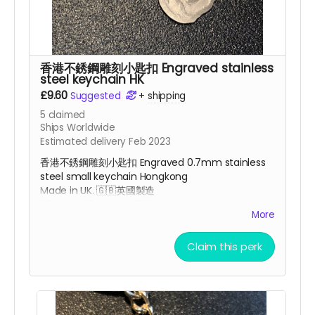
香港不銹鋼雕刻小匙扣 Engraved stainless
steel keychain HK
£9.60
Suggested
+
shipping
5
claimed
Ships Worldwide
Estimated delivery Feb 2023
香港不銹鋼雕刻小匙扣 Engraved 0.7mm stainless
steel small keychain Hongkong
Made in UK. 🇬🇧
英國
製造
38mm x 20mm for 香港 charm
More
Claim this perk