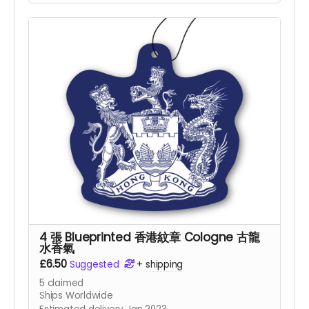
4 張 Blueprinted 香港紋章 Cologne 古龍
水香氣
£6.50
Suggested
+
shipping
5
claimed
Ships Worldwide