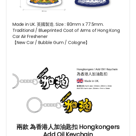
Made in UK. 英國製造. Size : 80mm x 77.5mm.
Traditional / Blueprinted Coat of Arms of Hong Kong
Car Air Freshener
【New Car / Bubble Gum / Cologne】
兩款 為香港人加油匙扣 Hongkongers
Add Oil Keychain