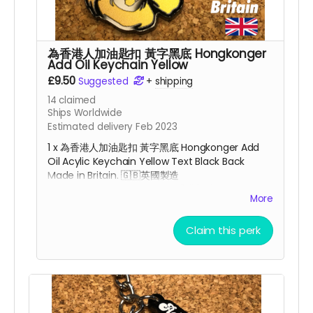
為香港人加油匙扣 黃字黑底 Hongkonger
Add Oil Keychain Yellow
£9.50
Suggested
+
shipping
14
claimed
Ships Worldwide
Estimated delivery Feb 2023
1 x 為香港人加油匙扣 黃字黑底 Hongkonger Add
Oil Acylic Keychain Yellow Text Black Back
Made in Britain. 🇬🇧
英國
製造
53mm x 28mm x 3mm for 香港加油 charm |
More
26mm x 7mm for Add Oil charm
Claim this perk