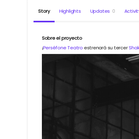
Story
Highlights
Updates
0
Activit
Sobre el proyecto
¡
Perséfone Teatro
estrenará su tercer
Sha