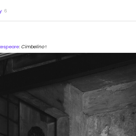
y
6
kespeare
:
Cimbelino
!