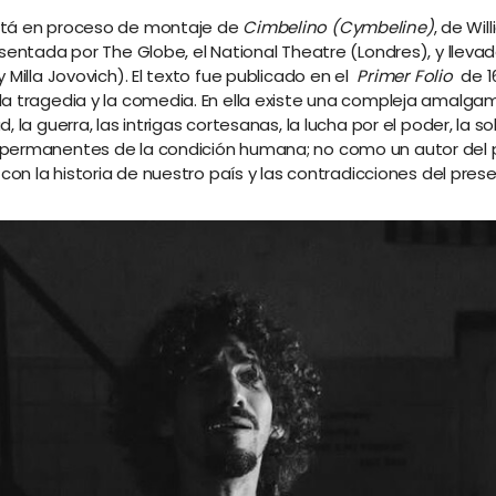
stá en proceso de
montaje de
Cimbelino
(Cymbeline)
,
de Wil
sentada por The Globe, el National Theatre (Londres), y lleva
 Milla Jovovich). El texto fue publicado en el
Primer Folio
de 1
a tragedia y la comedia. En ella existe una compleja amalgama
 la guerra, las intrigas cortesanas, la lucha por el poder, la 
 permanentes de la condición humana; no como un autor del p
on la historia de nuestro país y las contradicciones del present