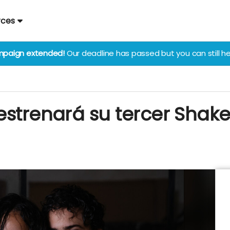
rces
paign extended!
Our deadline has passed but you can still he
estrenará su tercer Shak