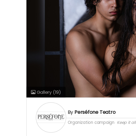
Gallery
(19)
By
Perséfone Teatro
Organization campaign
Keep it all