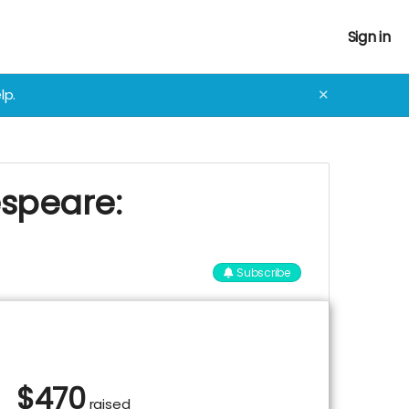
Sign in
lp.
✕
espeare:
Subscribe
$
470
raised