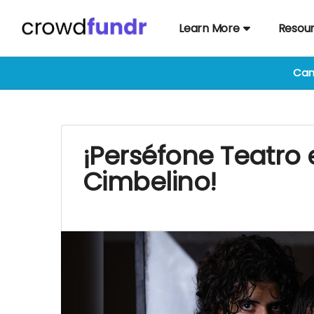
Learn More
Resou
Cam
¡Perséfone Teatro 
Cimbelino!