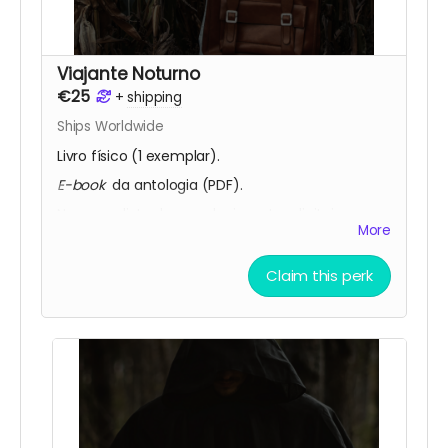
Viajante Noturno
€25
+
shipping
Ships Worldwide
Livro físico (1 exemplar).
E-book
da antologia (PDF).
Nome na lista de agradecimentos digitais
More
(publicada nas redes sociais da Fábrica do
Terror).
Claim this perk