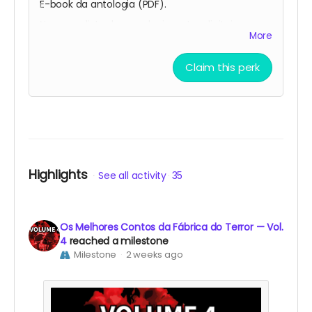
E-book da antologia (PDF).
Nome na lista de agradecimentos digitais
More
(publicada nas redes sociais da Fábrica do
Terror).
Claim this perk
Nome na lista de mecenas do terror (publicada
no livro).
Uma inscrição para uma sessão da Via do Medo
à escolha.
Vale de oferta de 5 € para qualquer produto da
Fábrica do Terror.
Highlights
See all activity
35
Os Melhores Contos da Fábrica do Terror — Vol.
4
reached a milestone
Milestone
2 weeks ago