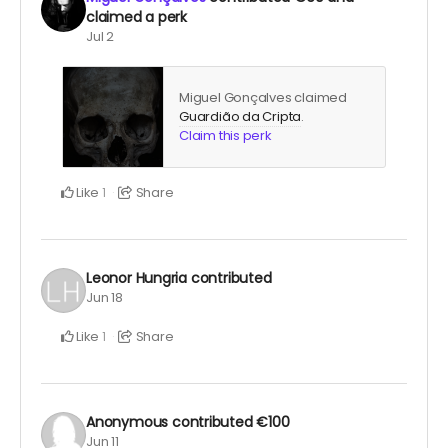
claimed a perk
Jul 2
Miguel Gonçalves claimed
Guardião da Cripta
.
Claim this perk
Like
Share
1
Leonor Hungria
contributed
Jun 18
Like
Share
1
Anonymous
contributed
€100
Jun 11