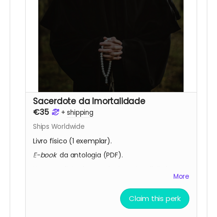
Sacerdote da Imortalidade
€35
+
shipping
Ships Worldwide
Livro físico (1 exemplar).
E-book
da antologia (PDF).
Nome na lista de agradecimentos digitais
More
(publicada nas redes sociais da Fábrica do
Terror).
Claim this perk
Nome na lista de mecenas do terror
(publicada no livro).