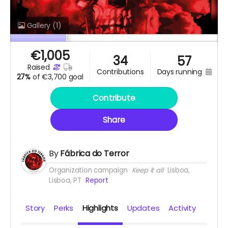
Gallery
(1)
€
1,005
34
57
raised
days running
contributions
27%
of
€3,700 goal
Contribute
Share
By
Fábrica do Terror
Organization campaign
Keep it all
Lisboa,
Lisboa, PT
Report
Story
Perks
Highlights
Updates
Activity