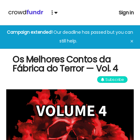
Sign in
Campaign extended!
Our deadline has passed but you can
still help.
✕
Os Melhores Contos da
Fábrica do Terror — Vol. 4
Subscribe