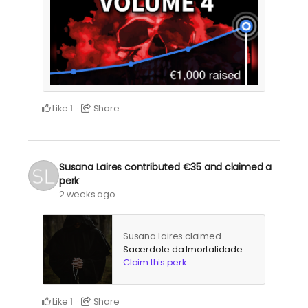
Like
Share
1
Susana Laires
contributed
€35
and claimed a
perk
2 weeks ago
Susana Laires claimed
Sacerdote da Imortalidade
.
Claim this perk
Like
Share
1