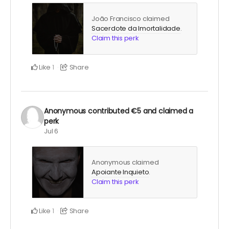
João Francisco claimed
Sacerdote da Imortalidade
.
Claim this perk
Like
Share
1
Anonymous
contributed
€5
and claimed a
perk
Jul 6
Anonymous claimed
Apoiante Inquieto
.
Claim this perk
Like
Share
1