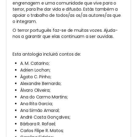
engrenagem e uma comunidade que vive para o
terror, para lhe dar vida e difusão. Estás também a
apoiar o trabalho de todos/as os/as autores/as que
o integram.
O terror português faz-se de muitas vozes. Ajuda-
nos a garantir que elas continuam a ser ouvidas.
Esta antologia incluirá contos de:
A. M. Catarino;
Adrien Lochon;
Ágata C. Pinho;
Alexandre Bernardo;
Álvaro Oliveira;
Ana do Carmo Martins;
Ana Rita Garcia;
Ana Simão Amaral;
André Costa Gonçalves;
Bárbara R. Rafael;
Carlos Filipe R. Matos;