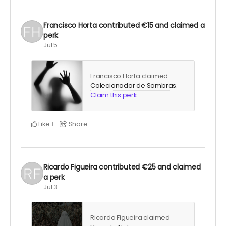
Francisco Horta
contributed
€15
and claimed a
perk
Jul 5
Francisco Horta claimed
Colecionador de Sombras
.
Claim this perk
Like
Share
1
Ricardo Figueira
contributed
€25
and claimed
a perk
Jul 3
Ricardo Figueira claimed