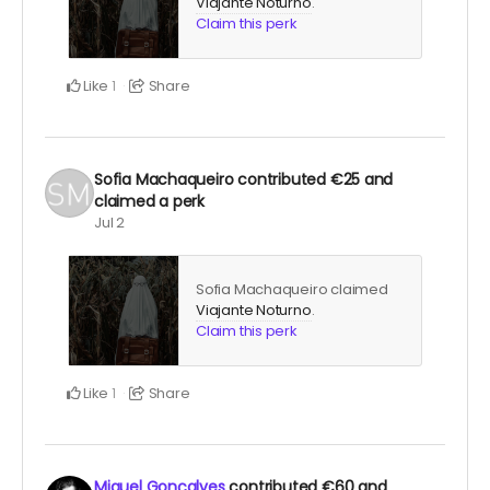
Viajante Noturno
.
Claim this perk
Like
Share
1
Sofia Machaqueiro
contributed
€25
and
claimed a perk
Jul 2
Sofia Machaqueiro claimed
Viajante Noturno
.
Claim this perk
Like
Share
1
Miguel Gonçalves
contributed
€60
and