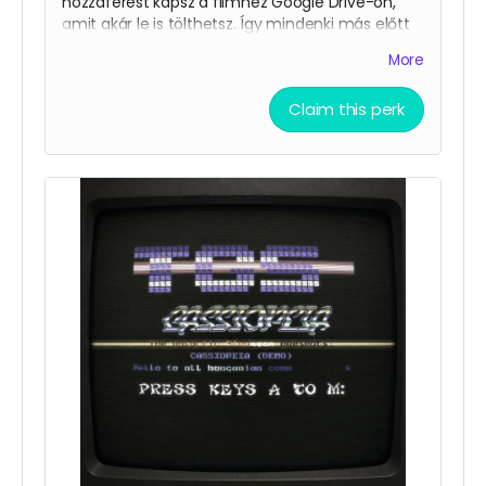
hozzáférést kapsz a filmhez Google Drive-on,
amit akár le is tölthetsz. Így mindenki más előtt
juthatsz hozzá digitális formában. Plusz a “
Hall of
More
Fame
” csomag tartalmát is megkapod.
Claim this perk