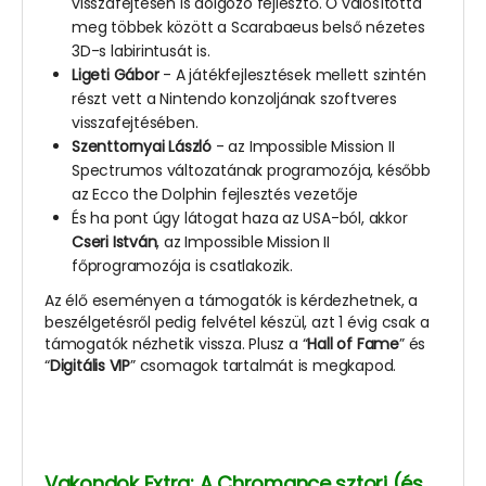
visszafejtésén is dolgozó fejlesztő. Ő valósította
meg többek között a Scarabaeus belső nézetes
3D-s labirintusát is.
Ligeti Gábor
- A játékfejlesztések mellett szintén
részt vett a Nintendo konzoljának szoftveres
visszafejtésében.
Szenttornyai László
- az Impossible Mission II
Spectrumos változatának programozója, később
az Ecco the Dolphin fejlesztés vezetője
És ha pont úgy látogat haza az USA-ból, akkor
Cseri István
, az Impossible Mission II
főprogramozója is csatlakozik.
Az élő eseményen a támogatók is kérdezhetnek, a
beszélgetésről pedig felvétel készül, azt 1 évig csak a
támogatók nézhetik vissza. Plusz a “
Hall of Fame
” és
“
Digitális VIP
” csomagok tartalmát is megkapod.
Vakondok Extra: A Chromance sztori (és