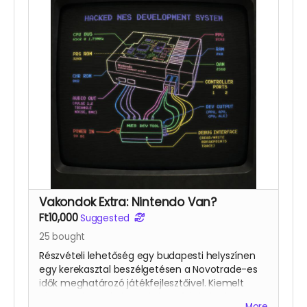
Plusz a “
Hall of Fame
” és “
Digitális VIP
”
csomagok.
Vakondok Extra: Nintendo Van?
Ft10,000
Suggested
25
bought
Részvételi lehetőség egy budapesti helyszínen
egy kerekasztal beszélgetésen a Novotrade-es
idők meghatározó játékfejlesztőivel. Kiemelt
téma a Nintendo konzol visszafejtésének
More