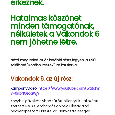
érkeznek.
Hatalmas köszönet
minden támogatónak,
nélkületek a Vakondok 6
nem jöhetne létre.
Nézd meg mind az öt korábbi részt ingyen, a felül
található "Korábbi részek"-re kattintva.
Vakondok 6, az új rész:
Kampányvideó:
https://www.youtube.com/watch?
v=0nbNOLoaWjY
Konyhai gáztűzhelyben sütött billentyűk. Pálinkáért
szerzett NATO-embargós chipek. Pilóták által
becsempészett EPROM-ok. Bányászfeleségek