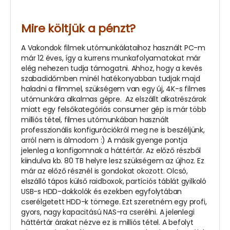
Mire költjük a pénzt?
A Vakondok filmek utómunkálataihoz használt PC-m
már 12 éves, így a kurrens munkafolyamatokat már
elég nehezen tudja támogatni. Ahhoz, hogy a kevés
szabadidőmben minél hatékonyabban tudjak majd
haladni a filmmel, szükségem van egy új, 4K-s filmes
utómunkára alkalmas gépre. Az elszállt alkatrészárak
miatt egy felsőkategóriás consumer gép is már több
milliós tétel, filmes utómunkában használt
professzionális konfigurációkról meg ne is beszéljünk,
arról nem is álmodom :) A másik gyenge pontja
jelenleg a konfigomnak a háttértár. Az előző részből
kiindulva kb. 80 TB helyre lesz szükségem az újhoz. Ez
már az előző résznél is gondokat okozott. Olcsó,
elszálló tápos külső raidboxok, partíciós táblát gyilkoló
USB-s HDD-dokkolók és ezekben egyfolytában
cserélgetett HDD-k tömege. Ezt szeretném egy profi,
gyors, nagy kapacitású NAS-ra cserélni. A jelenlegi
háttértár árakat nézve ez is milliós tétel. A befolyt