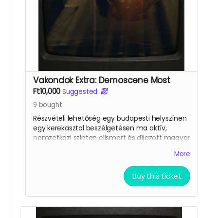
Vakondok Extra: Demoscene Most
Ft10,000
Suggested
9
bought
Részvételi lehetőség egy budapesti helyszínen
egy kerekasztal beszélgetésen ma aktív,
nemzetközi szinten elismert és díjazott magyar
demoscene alkotókkal. Hogyan készülnek ma a
More
díjnyertes demók, saját fejlesztésű
demotoolok, egyedi megoldások, mi számít,
Buy this ticket
kód vagy design, hogyan kezdjen bele aki ma
demo készítésbe akar fogni, és további
kérdések amit akár ti is feltehettek majd az
eseményen. A beszélgetésről felvétel készül,
azt 1 évig csak a támogatók nézhetik vissza.