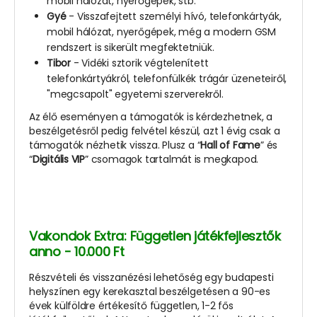
mobil hálózat, nyerőgépek, stb.
Gyé
- Visszafejtett személyi hívó, telefonkártyák,
mobil hálózat, nyerőgépek, még a modern GSM
rendszert is sikerült megfektetniük.
Tibor
- Vidéki sztorik végtelenített
telefonkártyákról, telefonfülkék trágár üzeneteiről,
"megcsapolt" egyetemi szerverekről.
Az élő eseményen a támogatók is kérdezhetnek, a
beszélgetésről pedig felvétel készül, azt 1 évig csak a
támogatók nézhetik vissza. Plusz a “
Hall of Fame
” és
“
Digitális VIP
” csomagok tartalmát is megkapod.
Vakondok Extra: Független játékfejlesztők
anno - 10.000 Ft
Részvételi és visszanézési lehetőség egy budapesti
helyszínen egy kerekasztal beszélgetésen a 90-es
évek külföldre értékesítő független, 1-2 fős