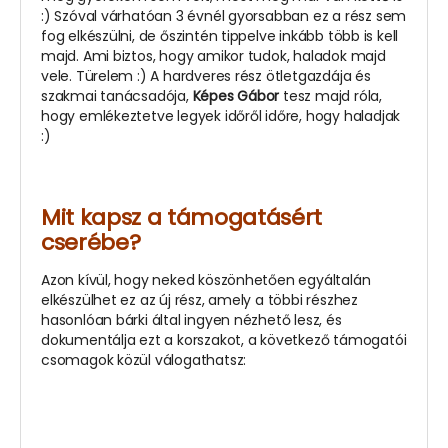
:) Szóval várhatóan 3 évnél gyorsabban ez a rész sem
fog elkészülni, de őszintén tippelve inkább több is kell
majd. Ami biztos, hogy amikor tudok, haladok majd
vele. Türelem :) A hardveres rész ötletgazdája és
szakmai tanácsadója,
Képes Gábor
tesz majd róla,
hogy emlékeztetve legyek időről időre, hogy haladjak
:)
Mit kapsz a támogatásért
cserébe?
Azon kívül, hogy neked köszönhetően egyáltalán
elkészülhet ez az új rész, amely a többi részhez
hasonlóan bárki által ingyen nézhető lesz, és
dokumentálja ezt a korszakot, a következő támogatói
csomagok közül válogathatsz: