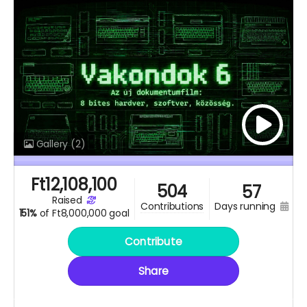
Gallery
(2)
Ft
12,108,100
504
57
raised
days running
contributions
151%
of
Ft8,000,000 goal
Contribute
Share