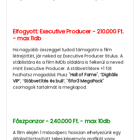
Elfogyott:
Executive Producer - 210.000 Ft.
- max 11db
Ha nagyobb összeggel tudod támogatni a film
létrejöttét, jár neked az Executive Producer titulus. A
stáblistára és a film IMDb oldalára is felkerül a neved
mint Executive Producer. A stábvetítésre +1 főt
hozhatsz magaddal. Plusz "
Hall of Fame
", “
Digitális
VIP
”, “
Stábvetítés és buli
”, "
6for3 MegaPack
"
csomagok tartalmát is megkapod.
Főszponzor - 240.000 Ft. - max 10db
A film elején 1 másodperc hosszan elhelyezünk egy
általad biztosított teljes képernyős grafikát vagy