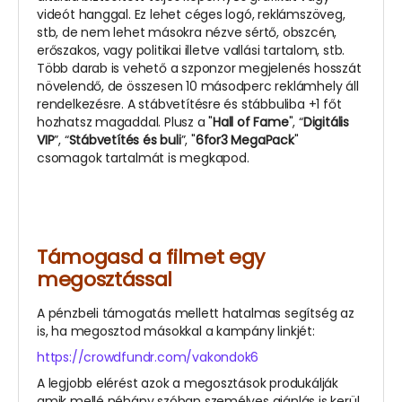
videót hanggal. Ez lehet céges logó, reklámszöveg,
stb, de nem lehet másokra nézve sértő, obszcén,
erőszakos, vagy politikai illetve vallási tartalom, stb.
Több darab is vehető a szponzor megjelenés hosszát
növelendő, de összesen 10 másodperc reklámhely áll
rendelkezésre. A stábvetítésre és stábbuliba +1 főt
hozhatsz magaddal. Plusz a "
Hall of Fame
", “
Digitális
VIP
”, “
Stábvetítés és buli
”, "
6for3 MegaPack
"
csomagok tartalmát is megkapod.
Támogasd a filmet egy
megosztással
A pénzbeli támogatás mellett hatalmas segítség az
is, ha megosztod másokkal a kampány linkjét:
https://crowdfundr.com/vakondok6
A legjobb elérést azok a megosztások produkálják
amik mellé néhány szóban személyes ajánlás is kerül.