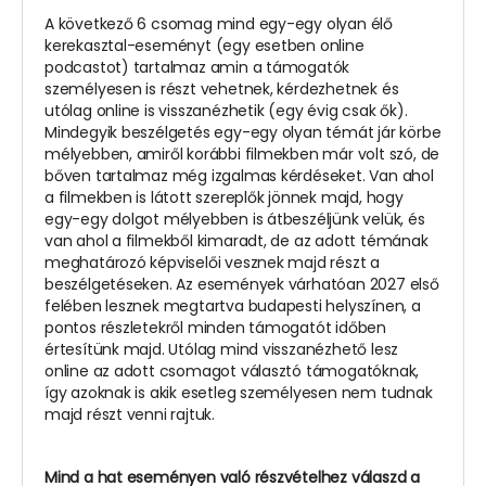
A következő 6 csomag mind egy-egy olyan élő
kerekasztal-eseményt (egy esetben online
podcastot) tartalmaz amin a támogatók
személyesen is részt vehetnek, kérdezhetnek és
utólag online is visszanézhetik (egy évig csak ők).
Mindegyik beszélgetés egy-egy olyan témát jár körbe
mélyebben, amiről korábbi filmekben már volt szó, de
bőven tartalmaz még izgalmas kérdéseket. Van ahol
a filmekben is látott szereplők jönnek majd, hogy
egy-egy dolgot mélyebben is átbeszéljünk velük, és
van ahol a filmekből kimaradt, de az adott témának
meghatározó képviselői vesznek majd részt a
beszélgetéseken. Az események várhatóan 2027 első
felében lesznek megtartva budapesti helyszínen, a
pontos részletekről minden támogatót időben
értesítünk majd. Utólag mind visszanézhető lesz
online az adott csomagot választó támogatóknak,
így azoknak is akik esetleg személyesen nem tudnak
majd részt venni rajtuk.
Mind a hat eseményen való részvételhez válaszd a