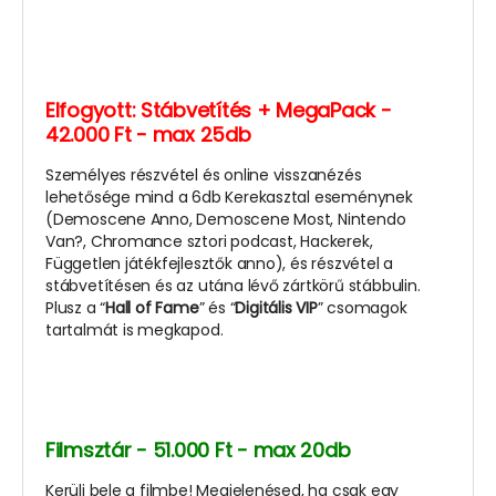
Elfogyott:
Stábvetítés + MegaPack -
42.000 Ft - max 25db
Személyes részvétel és online visszanézés
lehetősége mind a 6db Kerekasztal eseménynek
(Demoscene Anno, Demoscene Most, Nintendo
Van?, Chromance sztori podcast, Hackerek,
Független játékfejlesztők anno), és részvétel a
stábvetítésen és az utána lévő zártkörű stábbulin.
Plusz a “
Hall of Fame
” és “
Digitális VIP
” csomagok
tartalmát is megkapod.
Filmsztár - 51.000 Ft - max 20db
Kerülj bele a filmbe! Megjelenésed, ha csak egy