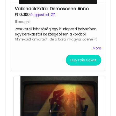
Vakondok Extra: Demoscene Anno
Ft10,000
Suggested
11
bought
Részvételi lehetőség egy budapesti helyszínen
egy kerekasztal beszélgetésen a korábbi
filmekből kimaradt, de a korai magyar scene-t
erősen meghatározó C64 kóderekkel.
More
Demókészítés, játéktörések, toolok, trainerek,
saját játékok a C64 korszakban.
Az élő
Buy this ticket
eseményen a támogatók is kérdezhetnek, a
beszélgetésről pedig felvétel készül, azt 1 évig
csak a támogatók nézhetik vissza.
Plusz a “
Hall of
Fame
” és “
Digitális VIP
” csomagok.