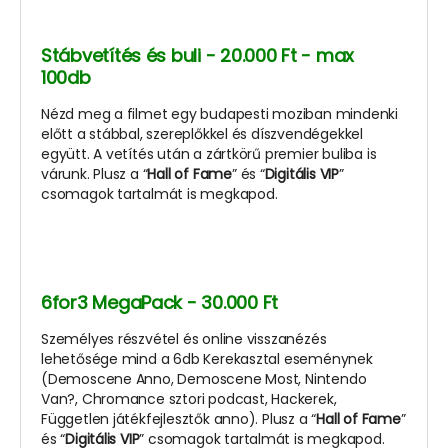
Stábvetítés és buli - 20.000 Ft - max
100db
Nézd meg a filmet egy budapesti moziban mindenki
előtt a stábbal, szereplőkkel és díszvendégekkel
együtt. A vetítés után a zártkörű premier buliba is
várunk. Plusz a “
Hall of Fame
” és “
Digitális VIP
”
csomagok tartalmát is megkapod.
6for3 MegaPack - 30.000 Ft
Személyes részvétel és online visszanézés
lehetősége mind a 6db Kerekasztal eseménynek
(Demoscene Anno, Demoscene Most, Nintendo
Van?, Chromance sztori podcast, Hackerek,
Független játékfejlesztők anno). Plusz a “
Hall of Fame
”
és “
Digitális VIP
” csomagok tartalmát is megkapod.