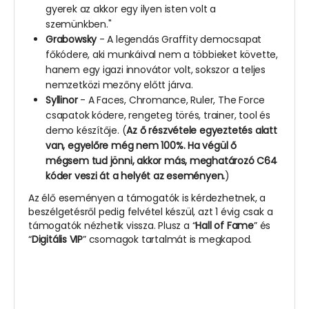
gyerek az akkor egy ilyen isten volt a
szemünkben."
Grabowsky
- A legendás Graffity democsapat
főkódere, aki munkáival nem a többieket követte,
hanem egy igazi innovátor volt, sokszor a teljes
nemzetközi mezőny előtt járva.
Syllinor
- A Faces, Chromance, Ruler, The Force
csapatok kódere, rengeteg törés, trainer, tool és
demo készítője. (
Az ő részvétele egyeztetés alatt
van, egyelőre még nem 100%. Ha végül ő
mégsem tud jönni, akkor más, meghatározó C64
kóder veszi át a helyét az eseményen.
)
Az élő eseményen a támogatók is kérdezhetnek, a
beszélgetésről pedig felvétel készül, azt 1 évig csak a
támogatók nézhetik vissza. Plusz a “
Hall of Fame
” és
“
Digitális VIP
” csomagok tartalmát is megkapod.