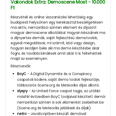
Vakondok Extra: Demoscene Most - 10.000
Ft
Részvételi és online visszanézési lehetőség egy
budapesti helyszínen egy kerekasztal beszélgetésen
ma aktív, nemzetközi szinten elismert és díjazott
magyar demoscene alkotókkal. Hogyan készülnek ma
a díjnyertes demók, saját fejlesztésű demotoolok,
egyedi megoldások, mi számít, kód vagy design,
hogyan kezdjen bele aki ma demo készítésbe akar
fogni, és további kérdések amit akár ti is feltehettek
majd az eseményen.
Résztvevők:
BoyC
- A Digital Dynamite és a Conspiracy
csapatok kódere, saját demo toolok fejlesztője,
többszörös Scene.org és Meteoriks díjas alkotó.
slyspy
- Az United Force csapat tagja, az utóbbi
másfél évtizedben BoyC tooljaival készített demói
nemzetközi szinten is sok elismerést zsebeltek be
(Scene.org és Meteoriks jelölések és díjak).
netro
- JavaScriptben készült demóival