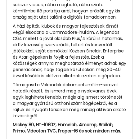
sokszor vicces, néha megható, néha szinte
kémfilmbe illő portréja arról, hogyan próbált egy kis
ország saját utat találni a digitális forradalomban.
A házi építők, klubok és magyar fejlesztések álmát
végül elsodorja a Commodore-hullám. A legendás
C64 mellett a jóval olcsóbb Plus/4 körül is hatalmas,
aktív közösség szerveződik, feltört és konvertált
játékokkal, saját demókkal. Közben Sinclair, Enterprise
és Atari gépeken is folyik a fejlesztés. Ezek a
közösségek annyira meghatározó élményt adnak egy
generációnak, hogy tagjaik közül sokan még 30–40
évvel később is aktívan alkotnak ezeken a gépeken.
Támogasd a Vakondok dokumentumfilm-sorozat
hatodik részét, és ismerd meg a nyolcvanas évek
egyik leghihetetlenebb, mégis alig ismert történetét
a magyar gyártású otthoni számítógépekről, és a
rajtuk és nyugati társaikon még mindig aktívan alkotó
közösségről.
Mickey 80, HT-1080Z, Homelab, Aircomp, Brailab,
Primo, Videoton TVC, Proper-16 és sok minden más.