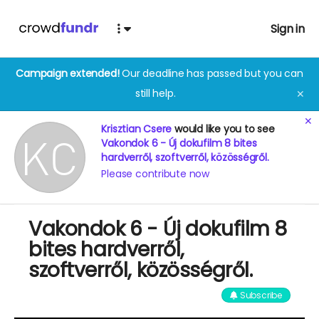
Sign in
Campaign extended!
Our deadline has passed but you can
still help.
✕
✕
Krisztian Csere
would like you to see
Vakondok 6 - Új dokufilm 8 bites
hardverről, szoftverről, közösségről.
Please contribute now
Vakondok 6 - Új dokufilm 8
bites hardverről,
szoftverről, közösségről.
Subscribe