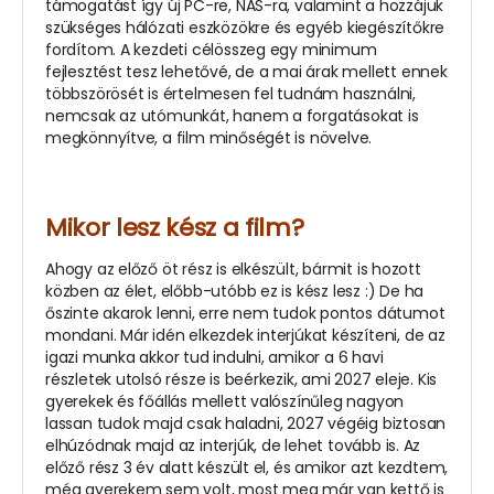
támogatást így új PC-re, NAS-ra, valamint a hozzájuk
szükséges hálózati eszközökre és egyéb kiegészítőkre
fordítom. A kezdeti célösszeg egy minimum
fejlesztést tesz lehetővé, de a mai árak mellett ennek
többszörösét is értelmesen fel tudnám használni,
nemcsak az utómunkát, hanem a forgatásokat is
megkönnyítve, a film minőségét is növelve.
Mikor lesz kész a film?
Ahogy az előző öt rész is elkészült, bármit is hozott
közben az élet, előbb-utóbb ez is kész lesz :) De ha
őszinte akarok lenni, erre nem tudok pontos dátumot
mondani. Már idén elkezdek interjúkat készíteni, de az
igazi munka akkor tud indulni, amikor a 6 havi
részletek utolsó része is beérkezik, ami 2027 eleje. Kis
gyerekek és főállás mellett valószínűleg nagyon
lassan tudok majd csak haladni, 2027 végéig biztosan
elhúzódnak majd az interjúk, de lehet tovább is. Az
előző rész 3 év alatt készült el, és amikor azt kezdtem,
még gyerekem sem volt, most meg már van kettő is