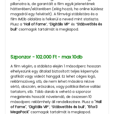
pillanatra is, de garantált a film egyik jelenetének
hátterében/előterében (elég hozzá, ha online küldesz
magadról egy felvételt). A filmvégi stáblistára és a
film IMDb oldalára is felkerül a neved mint statiszta.
Plusz a “
Hall of Fame
”, “
Digitális VIP
” és “
Stábvetítés és
buli
” csomagok tartalmát is megkapod.
Szponzor - 102.000 Ft - max 10db
A film végén, a stáblista elején 1 másodperc hosszan
elhelyezünk egy általad biztosított teljes képernyős
grafikát vagy videót hanggal. Ez lehet céges logó,
reklámszöveg, stb, de nem lehet másokra nézve
sértő, obszcén, erőszakos, vagy politikai illetve vallási
tartalom, stb. Több darab is vehető a szponzor
megjelenés hosszát növelendő, de összesen 10
másodperc reklámhely áll rendelkezésre. Plusz a "
Hall
of Fame
", “
Digitális VIP
”, “
Stábvetítés és buli
”, "
6for3
MegaPack
" csomagok tartalmát is megkapod.