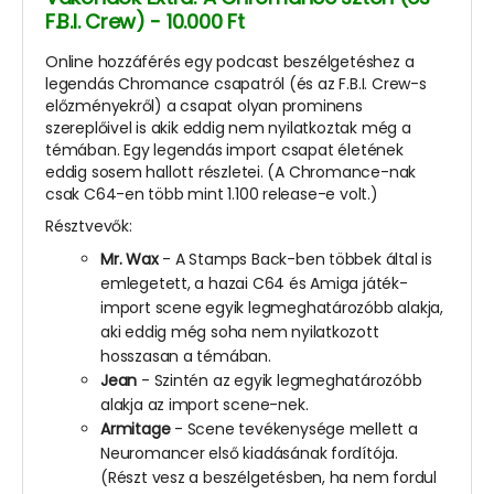
F.B.I. Crew) - 10.000 Ft
Online hozzáférés egy podcast beszélgetéshez a
legendás Chromance csapatról (és az F.B.I. Crew-s
előzményekről) a csapat olyan prominens
szereplőivel is akik eddig nem nyilatkoztak még a
témában. Egy legendás import csapat életének
eddig sosem hallott részletei. (A Chromance-nak
csak C64-en több mint 1.100 release-e volt.)
Résztvevők:
Mr. Wax
- A Stamps Back-ben többek által is
emlegetett, a hazai C64 és Amiga játék-
import scene egyik legmeghatározóbb alakja,
aki eddig még soha nem nyilatkozott
hosszasan a témában.
Jean
- Szintén az egyik legmeghatározóbb
alakja az import scene-nek.
Armitage
- Scene tevékenysége mellett a
Neuromancer első kiadásának fordítója.
(Részt vesz a beszélgetésben, ha nem fordul