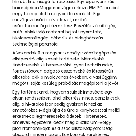
hímzésfinomságú forrasztásai. Egy cigányprímás
bőröndjében Magyarországra érkező IBM PC, amiből
négy hónap alatt magyar klón születik. Egy
mezőgazdasági szövetkezet, amiből
csúcstechnológiai üzem lesz. Beszélő számítógép,
autó-ablaktörlő motorral hajtott nyomtató,
iskolaszámítógép-háborúk és hidegháborús
technológiai paranoia.
A Vakondok 6 a magyar személyi számítógépezés
elképesztő, alig ismert története. Mérnököké,
tinédzsereké, klubszervezőké, gyári technikusoké,
forrasztósoron dolgozó asszonyoké és látássérült
alkotóké, akik a nyolcvanas években, a vasfüggöny
mögött, saját kezűleg próbálták megépíteni a jövőt.
Egy történet arról, hogyan születik innováció egy
olyan rendszerben, ahol alkatrész nincs, pénz is csak
alig, a hivatalos ipar pedig gyakran lenézi az
amatőröket. Mégis újra és újra a konyhaasztal mellől
érkeznek a legmerészebb ötletek. Történetek,
amelyek egyszerre idézik meg a Szilícium-völgy
pionírromantikáját és a szocialista Magyarország
abszurd mindennapjait. Egy korszak karakteres,