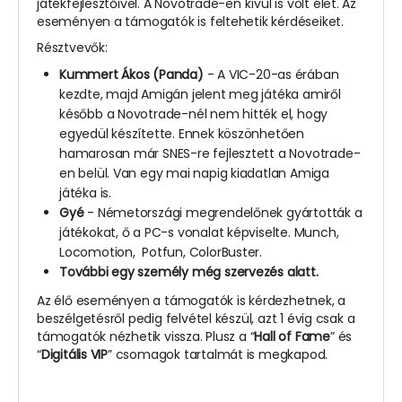
játékfejlesztőivel. A Novotrade-en kívül is volt élet. Az
eseményen a támogatók is feltehetik kérdéseiket.
Résztvevők:
Kummert Ákos (Panda)
- A VIC-20-as érában
kezdte, majd Amigán jelent meg játéka amiről
később a Novotrade-nél nem hitték el, hogy
egyedül készítette. Ennek köszönhetően
hamarosan már SNES-re fejlesztett a Novotrade-
en belül. Van egy mai napig kiadatlan Amiga
játéka is.
Gyé
- Németországi megrendelőnek gyártották a
játékokat, ő a PC-s vonalat képviselte. Munch,
Locomotion, Potfun, ColorBuster.
További egy személy még szervezés alatt.
Az élő eseményen a támogatók is kérdezhetnek, a
beszélgetésről pedig felvétel készül, azt 1 évig csak a
támogatók nézhetik vissza. Plusz a “
Hall of Fame
” és
“
Digitális VIP
” csomagok tartalmát is megkapod.