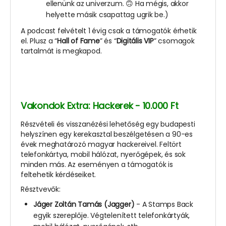
ellenünk az univerzum. 🙃 Ha mégis, akkor
helyette másik csapattag ugrik be.)
A podcast felvételt 1 évig csak a támogatók érhetik
el. Plusz a “
Hall of Fame
” és “
Digitális VIP
” csomagok
tartalmát is megkapod.
Vakondok Extra: Hackerek - 10.000 Ft
Részvételi és visszanézési lehetőség egy budapesti
helyszínen egy kerekasztal beszélgetésen a 90-es
évek meghatározó magyar hackereivel. Feltört
telefonkártya, mobil hálózat, nyerőgépek, és sok
minden más. Az eseményen a támogatók is
feltehetik kérdéseiket.
Résztvevők:
Jáger Zoltán Tamás (Jagger)
- A Stamps Back
egyik szereplője. Végtelenített telefonkártyák,