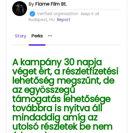
By
Flame Film Bt.
Verified organization
Keep it all
Budapest, HU
Report
Story
Perks
A kampány 30 napja
véget ért, a részletfizetési
lehetőség megszűnt, de
az egyösszegű
támogatás lehetősége
továbbra is nyitva áll
mindaddig amíg az
utolsó részletek be nem