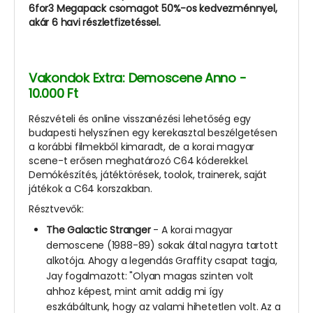
6for3 Megapack csomagot 50%-os kedvezménnyel,
akár 6 havi részletfizetéssel.
Vakondok Extra: Demoscene Anno -
10.000 Ft
Részvételi és online visszanézési lehetőség egy
budapesti helyszínen egy kerekasztal beszélgetésen
a korábbi filmekből kimaradt, de a korai magyar
scene-t erősen meghatározó C64 kóderekkel.
Demókészítés, játéktörések, toolok, trainerek, saját
játékok a C64 korszakban.
Résztvevők:
The Galactic Stranger
- A korai magyar
demoscene (1988-89) sokak által nagyra tartott
alkotója. Ahogy a legendás Graffity csapat tagja,
Jay fogalmazott: "Olyan magas szinten volt
ahhoz képest, mint amit addig mi így
eszkábáltunk, hogy az valami hihetetlen volt. Az a