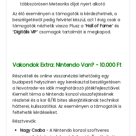
többszörösen Meteoriks díjat nyert alkotó
Az élő eseményen a támogatók is kérdezhetnek, a
beszélgetésről pedig felvétel készül, azt 1 évig csak a
támogatók nézhetik vissza. Plusz a “
Hall of Fame
” és
“
Digitális VIP
” csomagok tartalmát is megkapod.
Vakondok Extra: Nintendo Van? - 10.000 Ft
Részvételi és online visszanézési lehetőség egy
budapesti helyszínen egy kerekasztal beszélgetésen
a Novotrade-es idők meghatározó játékfejlesztőivel.
Kiemelt téma a Nintendo konzol visszafejtésének
részletei és a kor 8/16 bites sikerjátékainak technikai
hátterei, kulisszatitkai. Az eseményen a támogatók is
feltehetik kérdéseiket.
Résztvevők:
Nagy Csaba
- A Nintendo konzol szoftveres