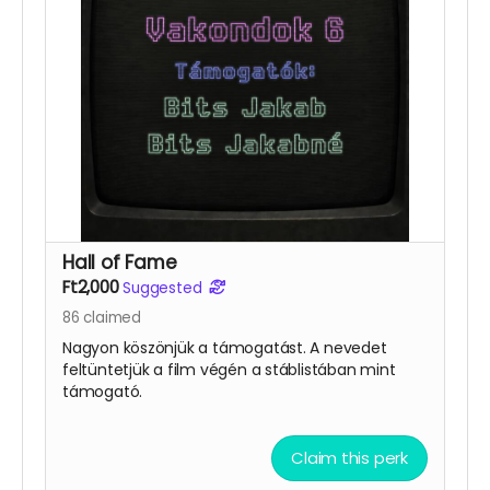
Hall of Fame
Ft2,000
Suggested
86
claimed
Nagyon köszönjük a támogatást. A nevedet
feltüntetjük a film végén a stáblistában mint
támogató.
Claim this perk