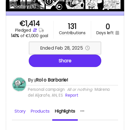
Gallery
(5)
€
1,414
131
0
pledged
days left
contributions
141%
of
€1,000 goal
Ended Feb 28, 2025
Share
By
¡Rol o Barbarie!
Personal campaign
All or nothing
Mairena
del Aljarafe, AN, ES
Report
Story
Products
Highlights