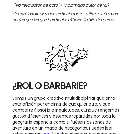
-"
No lleva botón de pato"
⭐️
(Aclamado autor de rol)
-"
Papá, los dibujos que he hecho para tu libro están más
chulos que los que has hecho tú
"
⭐️⭐️⭐️
(la hija del autor)
¿ROL O BARBARIE?
Somos un grupo creativo multidisciplinar que ama
esta afición por encima de cualquier otra, y que
comparte filosofía e inquietudes, aunque tengamos
gustos diferentes y estemos repartidos por toda la
geografía española como si fuésemos zonas de
aventura en un mapa de hexágonos. Puedes leer
sobre nosotros
aquí
y sobre el primer proyecto que