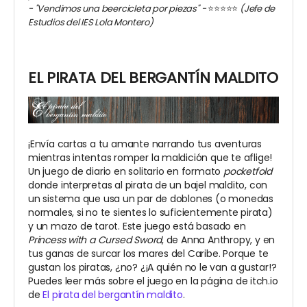
- "Vendimos una beercicleta por piezas" -
⭐️⭐️⭐️⭐️⭐️
(Jefe de
Estudios del IES Lola Montero)
EL PIRATA DEL BERGANTÍN MALDITO
¡Envía cartas a tu amante narrando tus aventuras
mientras intentas romper la maldición que te aflige!
Un juego de diario en solitario en formato
pocketfold
donde interpretas al pirata de un bajel maldito, con
un sistema que usa un par de doblones (o monedas
normales, si no te sientes lo suficientemente pirata)
y un mazo de tarot. Este juego está basado en
Princess with a Cursed Sword
, de Anna Anthropy, y en
tus ganas de surcar los mares del Caribe. Porque te
gustan los piratas, ¿no? ¿¡A quién no le van a gustar!?
Puedes leer más sobre el juego en la página de itch.io
de
El pirata del bergantín maldito
.