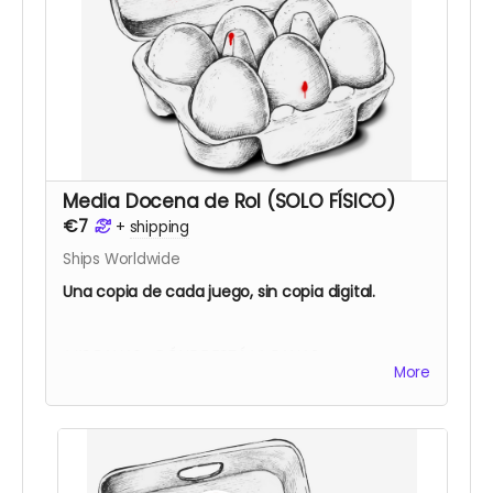
Media Docena de Rol (SOLO FÍSICO)
€7
+
shipping
Ships Worldwide
Una copia de cada juego, sin copia digital.
MIS PANAS, ¿DÓNDE ESTÁ LA RANA?:
More
EL PIRATA DEL BERGANTÍN MALDITO
DUNGEON ESCAPE
CRYPTID HEIST
BRAINLESS