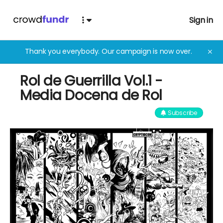
Sign in
Thank you everybody. Our campaign is now over.
✕
Rol de Guerrilla Vol.1 -
Media Docena de Rol
Subscribe