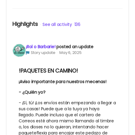
DUNGEON ESCAPE
CRYPTID HEIST
Highlights
BRAINLESS
See all activity
136
VUELTA AL RECREO
¡Rol o Barbarie!
posted an update
Story update
May 6, 2025
!PAQUETES EN CAMINO!
¡Aviso importante para nuestros mecenas!
- ¿Quién yo?
- ¡Sí, tú! ¡Los envíos están empezando a llegar a
sus casas! Puede que a la tuya ya haya
llegado. Puede incluso que el cartero de
Correos esté ahora mismo llamando al timbre
o, los dioses no lo quieran, intentando hacer
paqueteflexia para encajar este pedazo de