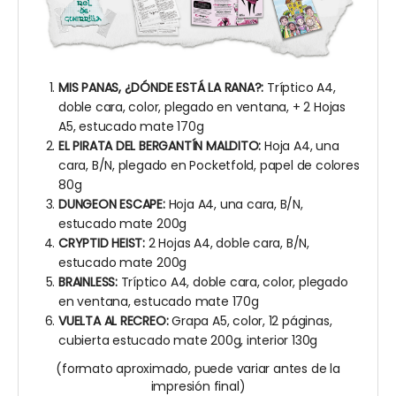
MIS PANAS, ¿DÓNDE ESTÁ LA RANA?:
Tríptico A4,
doble cara, color, plegado en ventana,
+ 2 Hojas
A5, estucado mate 170g
EL PIRATA DEL BERGANTÍN MALDITO:
Hoja A4, una
cara, B/N, plegado en Pocketfold, papel de colores
80g
DUNGEON ESCAPE:
Hoja A4, una cara, B/N,
estucado mate 200g
CRYPTID HEIST:
2
Hojas A4, doble cara, B/N,
estucado mate 200g
BRAINLESS:
Tríptico A4, doble cara, color, plegado
en ventana,
estucado mate 170g
VUELTA AL RECREO:
Grapa A5, color, 12 páginas,
cubierta estucado mate 200g, interior 130g
(formato aproximado, puede variar antes de la
impresión final)