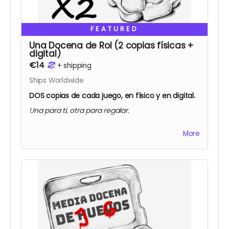
FEATURED
Una Docena de Rol (2 copias físicas +
digital)
€14
+
shipping
Ships Worldwide
DOS copias de cada juego, en físico y en digital.
Una para ti, otra para regalar.
More
2x MIS PANAS, ¿DÓNDE ESTÁ LA RANA?
2x EL PIRATA DEL BERGANTÍN MALDITO
2x DUNGEON ESCAPE
2x CRYPTID HEIST
2x BRAINLESS
2x VUELTA AL RECREO