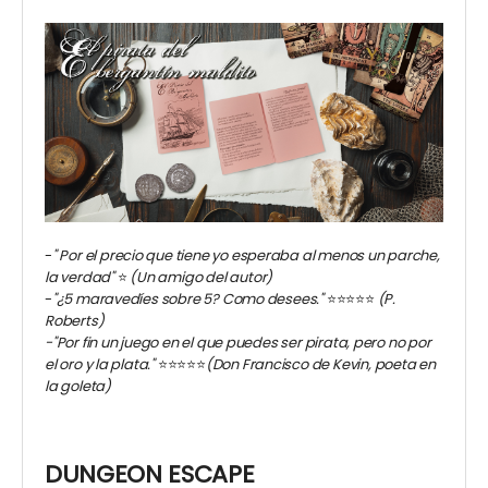
-
"
Por el precio que tiene yo esperaba al menos un parche,
la verdad"
⭐️
(Un amigo del autor)
-
"¿5 maravedíes sobre 5? Como desees."
⭐️⭐️⭐️⭐️⭐️
(P.
Roberts)
-"Por fin un juego en el que puedes ser pirata, pero no por
el oro y la plata."
⭐️⭐️⭐️⭐️⭐️
(Don Francisco de Kevin, poeta en
la goleta)
DUNGEON ESCAPE