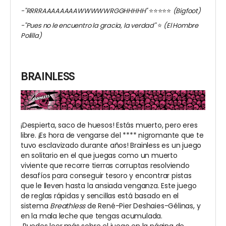
-"RRRRAAAAAAAAWWWWWRGGHHHHH"
⭐️⭐️⭐️⭐️⭐️
(Bigfoot)
-"Pues no le encuentro la gracia, la verdad"
⭐️
(El Hombre
Polilla)
BRAINLESS
¡Despierta, saco de huesos! Estás muerto, pero eres
libre. ¡Es hora de vengarse del **** nigromante que te
tuvo esclavizado durante años! Brainless es un juego
en solitario en el que juegas como un muerto
viviente que recorre tierras corruptas resolviendo
desafíos para conseguir tesoro y encontrar pistas
que le lleven hasta la ansiada venganza. Este juego
de reglas rápidas y sencillas está basado en el
sistema
Breathless
de René-Pier Deshaies-Gélinas, y
en la mala leche que tengas acumulada.