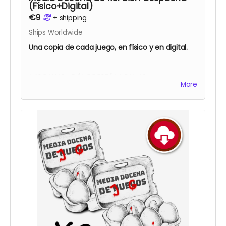
(Físico+Digital)
€9
+
shipping
Ships Worldwide
Una copia de cada juego, en físico y en digital.
MIS PANAS, ¿DÓNDE ESTÁ LA RANA?:
More
EL PIRATA DEL BERGANTÍN MALDITO
DUNGEON ESCAPE
CRYPTID HEIST
BRAINLESS
VUELTA AL RECREO