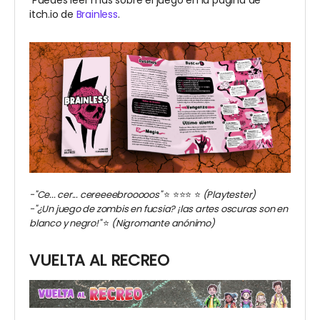
Puedes leer más sobre el juego en la página de
itch.io de
Brainless
.
-"Ce... cer... cereeeebrooooos"
⭐️
⭐️⭐️⭐️
⭐️
(Playtester)
-"¿Un juego de zombis en fucsia? ¡las artes oscuras son en
blanco y negro!"
⭐️
(Nigromante anónimo)
VUELTA AL RECREO