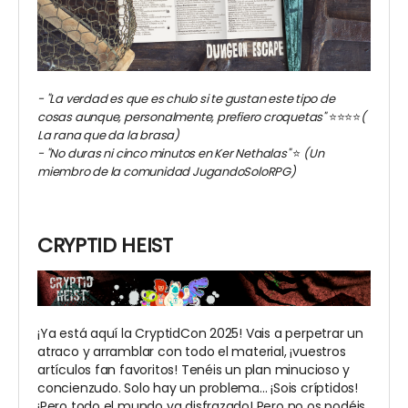
- "La verdad es que es chulo si te gustan este tipo de
cosas aunque, personalmente, prefiero croquetas"
⭐️⭐️⭐️⭐️
(
La rana que da la brasa)
- "No duras ni cinco minutos en Ker Nethalas"
⭐️
(Un
miembro de la comunidad JugandoSoloRPG)
CRYPTID HEIST
¡Ya está aquí la CryptidCon 2025! Vais a perpetrar un
atraco y arramblar con todo el material, ¡vuestros
artículos fan favoritos! Tenéis un plan minucioso y
concienzudo. Solo hay un problema... ¡Sois críptidos!
¡Pero todo el mundo va disfrazado! Pero no os podéis