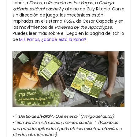
sabor a
Fiasco
, a
Resacón en las Vegas
, a
Colega,
¿dónde está mi coche?
y al cine de Guy Ritchie. Con o
sin dirección de juego, las mecánicas están
inspiradas en el sistema
PUSH
, de Cezar Capacle y en
los movimientos de
Powered by the Apocalypse
.
Puedes leer más sobre el juego en la página de itch.io
de
Mis Panas, ¿dónde está la Rana?
-
"
¿Del tío de
El Farol
? ¿Qué es eso?" (Amigo del autor)
-
"
¡Ich werde mich rächen, meine freunde!
" ⭐️
(Villano de
una partida agitando el puño al cielo mientras el avión se
pierde entre las nubes)