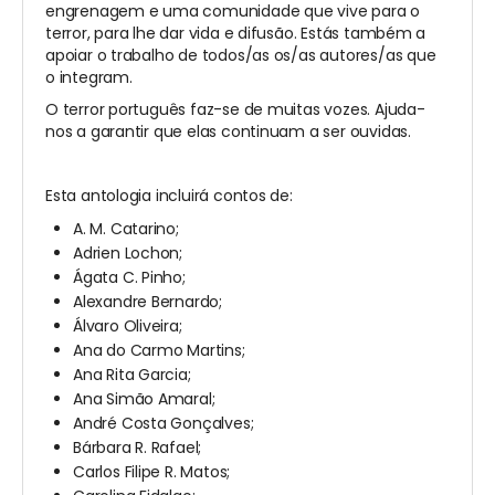
engrenagem e uma comunidade que vive para o
terror, para lhe dar vida e difusão. Estás também a
apoiar o trabalho de todos/as os/as autores/as que
o integram.
O terror português faz-se de muitas vozes. Ajuda-
nos a garantir que elas continuam a ser ouvidas.
Esta antologia incluirá contos de:
A. M. Catarino;
Adrien Lochon;
Ágata C. Pinho;
Alexandre Bernardo;
Álvaro Oliveira;
Ana do Carmo Martins;
Ana Rita Garcia;
Ana Simão Amaral;
André Costa Gonçalves;
Bárbara R. Rafael;
Carlos Filipe R. Matos;