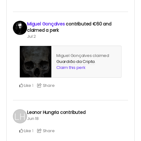
Miguel Gonçalves
contributed
€60
and
claimed a perk
Jul 2
Miguel Gonçalves claimed
Guardião da Cripta
.
Claim this perk
Like
Share
1
Leonor Hungria
contributed
Jun 18
Like
Share
1