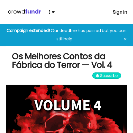
Sign in
Campaign extended!
Our deadline has passed but you can
still help.
✕
Os Melhores Contos da
Fábrica do Terror — Vol. 4
Subscribe