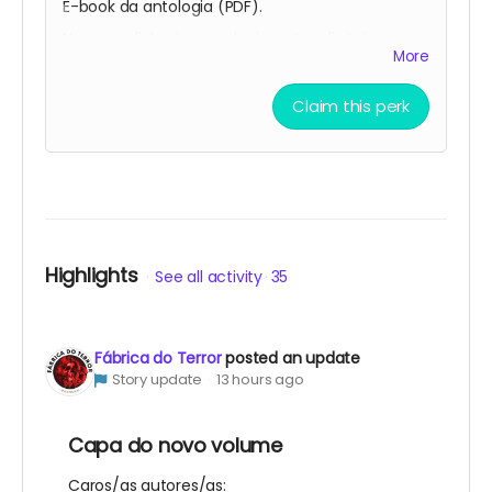
E-book da antologia (PDF).
Nome na lista de agradecimentos digitais
More
(publicada nas redes sociais da Fábrica do
Terror).
Claim this perk
Nome na lista de mecenas do terror (publicada
no livro).
Uma inscrição para uma sessão da Via do Medo
à escolha.
Vale de oferta de 5 € para qualquer produto da
Fábrica do Terror.
Highlights
See all activity
35
Fábrica do Terror
posted an update
Story update
13 hours ago
Capa do novo volume
Caros/as autores/as: