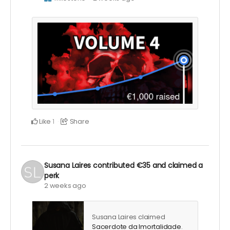
Like
Share
1
Susana Laires
contributed
€35
and claimed a
perk
2 weeks ago
Susana Laires claimed
Sacerdote da Imortalidade
.