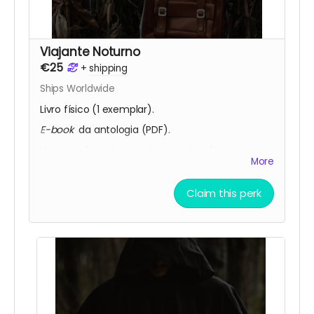
Viajante Noturno
€25
+
shipping
Ships Worldwide
Livro físico (1 exemplar).
E-book
da antologia (PDF).
Nome na lista de agradecimentos digitais
More
(publicada nas redes sociais da Fábrica do
Terror).
Claim this perk