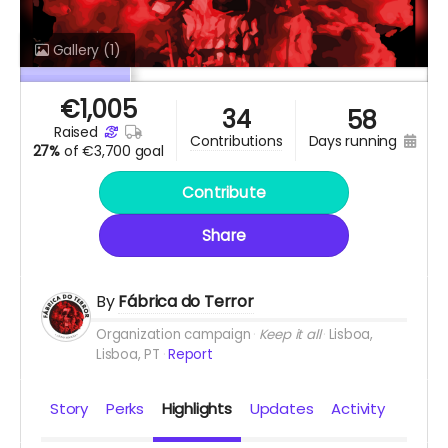
Gallery
(1)
€
1,005
34
58
raised
days running
contributions
27%
of
€3,700 goal
Contribute
Share
By
Fábrica do Terror
Organization campaign
Keep it all
Lisboa,
Lisboa, PT
Report
Story
Perks
Highlights
Updates
Activity