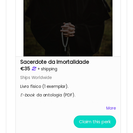
Sacerdote da Imortalidade
€35
+
shipping
Ships Worldwide
Livro físico (1 exemplar).
E-book
da antologia (PDF).
Nome na lista de agradecimentos digitais
More
(publicada nas redes sociais da Fábrica do
Terror).
Claim this perk
Nome na lista de mecenas do terror
(publicada no livro).