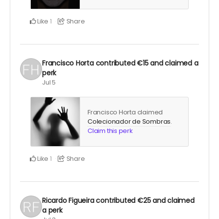
Like
Share
1
Francisco Horta
contributed
€15
and claimed a
perk
Jul 5
Francisco Horta claimed
Colecionador de Sombras
.
Claim this perk
Like
Share
1
Ricardo Figueira
contributed
€25
and claimed
a perk