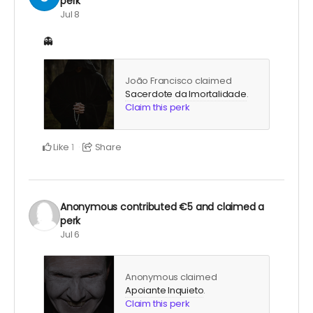
perk
Jul 8
👻
João Francisco claimed
Sacerdote da Imortalidade
.
Claim this perk
Like
Share
1
Anonymous
contributed
€5
and claimed a
perk
Jul 6
Anonymous claimed
Apoiante Inquieto
.
Claim this perk