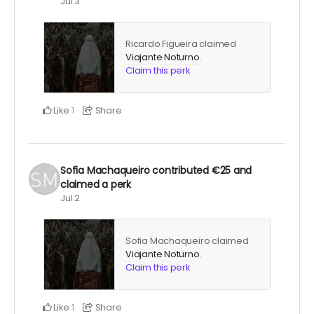
Jul 3
Ricardo Figueira claimed
Viajante Noturno
.
Claim this perk
Like
Share
1
Sofia Machaqueiro
contributed
€25
and
claimed a perk
Jul 2
Sofia Machaqueiro claimed
Viajante Noturno
.
Claim this perk
Like
Share
1